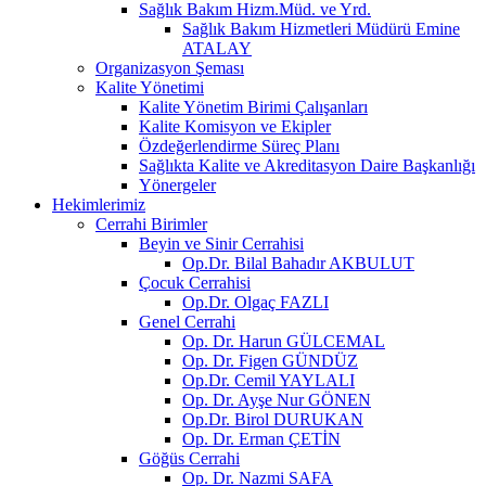
Sağlık Bakım Hizm.Müd. ve Yrd.
Sağlık Bakım Hizmetleri Müdürü Emine
ATALAY
Organizasyon Şeması
Kalite Yönetimi
Kalite Yönetim Birimi Çalışanları
Kalite Komisyon ve Ekipler
Özdeğerlendirme Süreç Planı
Sağlıkta Kalite ve Akreditasyon Daire Başkanlığı
Yönergeler
Hekimlerimiz
Cerrahi Birimler
Beyin ve Sinir Cerrahisi
Op.Dr. Bilal Bahadır AKBULUT
Çocuk Cerrahisi
Op.Dr. Olgaç FAZLI
Genel Cerrahi
Op. Dr. Harun GÜLCEMAL
Op. Dr. Figen GÜNDÜZ
Op.Dr. Cemil YAYLALI
Op. Dr. Ayşe Nur GÖNEN
Op.Dr. Birol DURUKAN
Op. Dr. Erman ÇETİN
Göğüs Cerrahi
Op. Dr. Nazmi SAFA