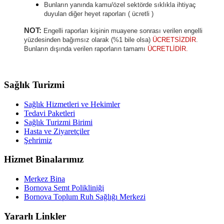
Bunların yanında kamu/özel sektörde sıklıkla ihtiyaç
duyulan diğer heyet raporları ( ücretli )
NOT:
Engelli raporları kişinin muayene sonrası verilen engelli
yüzdesinden bağımsız olarak (%1 bile olsa)
ÜCRETSİZDİR
.
Bunların dışında verilen raporların tamamı
ÜCRETLİDİR.
Sağlık Turizmi
Sağlık Hizmetleri ve Hekimler
Tedavi Paketleri
Sağlık Turizmi Birimi
Hasta ve Ziyaretçiler
Şehrimiz
Hizmet Binalarımız
Merkez Bina
Bornova Semt Polikliniği
Bornova Toplum Ruh Sağlığı Merkezi
Yararlı Linkler