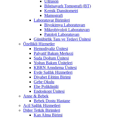
Ultrason
Bilgisayarlı Tomografi (BT)
Kemik Dansitometri
Mamografi
Laboratuvar Birimleri
Biyokimya Laboratuvarı
Mikrobiyoloji Laboratuvarı
Patoloji Laboratuvarı
Günübirlik Tanı ve Tedavi Ünitesi
Özellikli Hizmetler
Hemodiyaliz Ünitesi
Palyatif Bakım Merkezi
Suda Doğum Ünitesi
Yoğun Bakım Üniteleri
KBRN Arındırma Ünitesi
Evde Sağlık Hizmetleri
Diyabet Eğitim Birimi
Gebe Okulu
Ebe Polikliniği
Endoskopi Ünitesi
Anne & Bebek
Bebek Dostu Hastane
Acil Sağlık Hizmetleri
Diğer Tetkik Birimleri
Kan Alma Birimi