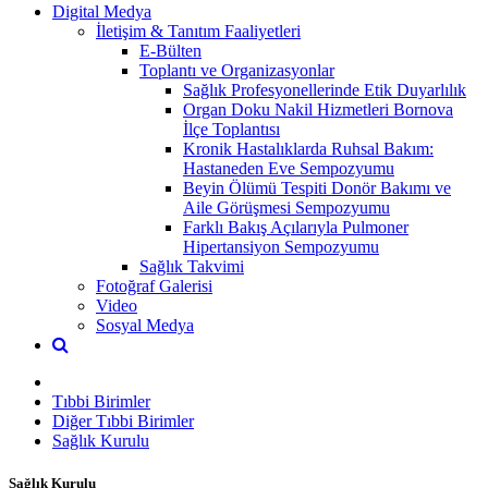
Digital Medya
İletişim & Tanıtım Faaliyetleri
E-Bülten
Toplantı ve Organizasyonlar
Sağlık Profesyonellerinde Etik Duyarlılık
Organ Doku Nakil Hizmetleri Bornova
İlçe Toplantısı
Kronik Hastalıklarda Ruhsal Bakım:
Hastaneden Eve Sempozyumu
Beyin Ölümü Tespiti Donör Bakımı ve
Aile Görüşmesi Sempozyumu
Farklı Bakış Açılarıyla Pulmoner
Hipertansiyon Sempozyumu
Sağlık Takvimi
Fotoğraf Galerisi
Video
Sosyal Medya
Tıbbi Birimler
Diğer Tıbbi Birimler
Sağlık Kurulu
Sağlık Kurulu