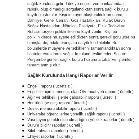
sağlık kuruluna gelir. Türkiye engelli veri bankasından
raporlu olup olmadığı sorgulandıktan sonra sağlık kurulu
kaydı oluşturulur. Kişinin kaydı oluşturulduktan sonra;
Dahiliye, Genel Cerrahi, Göz Hastalıkları, Kulak Burun
Boğaz Hastalıkları, Nöroloji, Psikiyatri, Fizik Tedavi ve
Rehabilitasyon polikliniklerine kayıt verilir. Kişi bu
polikliniklerde muayene edildikten sonra gerekli görülürse bu
branşlar dışındaki branşlara da yönlendirilebilir. Bu
bölümlerde muayene ve tetkiklerini tamamlandıktan sonra
hastalar evraklarını sağlık kuruluna teslim eder. Salı ve
Perşembe günleri sağlık kurulu huzuruna çıkar ve işlemleri
tamamlanmış olur.
Sağlık Kurulunda Hangi Raporlar Verilir
Engelli raporu ( ücretsiz )
Engelliler için istenecek olan Ötv muafiyeti raporu ( ücretli )
Ağır ve tehlikeli işlerde çalışabilir raporu ( ücretli )
Her türlü işe giriş raporu ( ücretli )
Devlet memuru olabilir raporu ( ücretli )
Üniversite öğrencilerine yönelik sağlık raporu ( ücretli )
Vasi tayini gerekli olup olmadığına yönelik raporlar ( ücretli )
Durum bildirir raporlar ( ücretli )
Silah ruhsatı raporları ( ücretli )
Ehliyet raporları ( ücretli )