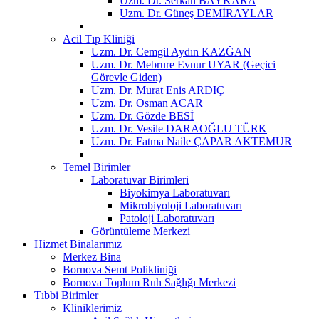
Uzm. Dr. Serkan BAYKARA
Uzm. Dr. Güneş DEMİRAYLAR
Acil Tıp Kliniği
Uzm. Dr. Cemgil Aydın KAZĞAN
Uzm. Dr. Mebrure Evnur UYAR (Geçici
Görevle Giden)
Uzm. Dr. Murat Enis ARDIÇ
Uzm. Dr. Osman ACAR
Uzm. Dr. Gözde BESİ
Uzm. Dr. Vesile DARAOĞLU TÜRK
Uzm. Dr. Fatma Naile ÇAPAR AKTEMUR
Temel Birimler
Laboratuvar Birimleri
Biyokimya Laboratuvarı
Mikrobiyoloji Laboratuvarı
Patoloji Laboratuvarı
Görüntüleme Merkezi
Hizmet Binalarımız
Merkez Bina
Bornova Semt Polikliniği
Bornova Toplum Ruh Sağlığı Merkezi
Tıbbi Birimler
Kliniklerimiz