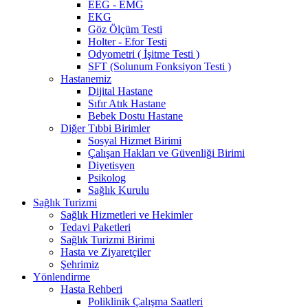
EEG - EMG
EKG
Göz Ölçüm Testi
Holter - Efor Testi
Odyometri ( İşitme Testi )
SFT (Solunum Fonksiyon Testi )
Hastanemiz
Dijital Hastane
Sıfır Atık Hastane
Bebek Dostu Hastane
Diğer Tıbbi Birimler
Sosyal Hizmet Birimi
Çalışan Hakları ve Güvenliği Birimi
Diyetisyen
Psikolog
Sağlık Kurulu
Sağlık Turizmi
Sağlık Hizmetleri ve Hekimler
Tedavi Paketleri
Sağlık Turizmi Birimi
Hasta ve Ziyaretçiler
Şehrimiz
Yönlendirme
Hasta Rehberi
Poliklinik Çalışma Saatleri