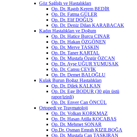
Göz Sağlığı ve Hastalıkları
Op. Dr. Ragıb Kerem BEDİR
Op. Dr. Fatma GÜLER
Op. Dr. Elif DOĞUŞ
Op. Dr. Deniz Dilan KARABACAK
Kadın Hastalıkları ve Doğum
Op. Dr. Hatice Burcu ÇINAR
Op. Dr. Hakan ÖZGÖNEN
Op. Dr. Merve TAŞKIN
Op. Dr. Taner KARTAL
Op. Dr. Mustafa Özgür ÖZCAN
Op. Dr. Ayşe UĞUR YUMUŞAK
Op. Dr. Cansu ÇEVİK
Op. Dr. Demet BALOĞLU
Kulak Burun Boğaz Hastalıkları
Op. Dr. Dilek KALKAN
Op. Dr. Ege BODUR (30 gün üstü
rapor/izinli)
Op. Dr. Enver Can ÖNCÜL
Ortopedi ve Travmatoloji
Op. Dr. Volkan KORKMAZ
Op. Dr. Hasan Atilla KOCABAŞ
Op. Dr. Mehmet SONAR
Op.Dr. Osman Emrah KIZILBOĞA
Op. Dr. Mustafa Can TAŞKIRAN