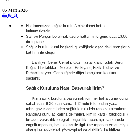
05 Mart 2026
Hastanemizde sağlık kurulu A blok ikinci katta
bulunmaktadır.
Salı ve Perşembe olmak üzere haftanın iki günü saat 13:00
da toplanır.
Sağlık kurulu; kurul başkanlığı eşliğinde aşağıdaki branşların
katılımı ile oluşur:
Dahiliye, Genel Cerrahi, Göz Hastalıkları, Kulak Burun
Boğaz Hastalıkları, Nöroloji, Psikiyatri, Fizik Tedavi ve
Rehabilitasyon. Gerektiğinde diğer branşların katılımı
sağlanır.
Sağlık Kuruluna Nasıl Başvurabilirim?
Kişi sağlık kuruluna başvumak için her hafta cuma günü
sabah saat 9:30 ‘dan sonra 182 nolu telefondan yada
mhrs.gov.tr adresinden sağlık kurulu için randevu almalıdır.
Randevu günü aç karına gelmeleri, kimlik kartı ( fotokopisi ),
bir adet vesikalık fotoğraf, engellilik raporu için varsa eski
engelli raporları, hastalıkları ile ilgili ilaç raporları ve ameliyat
olmuş ise epikrizleri (fotokopileri de olabilir ) ile birlikte