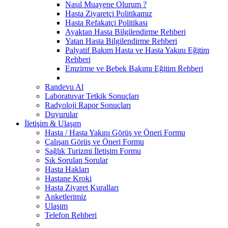
Nasıl Muayene Olurum ?
Hasta Ziyaretçi Politikamız
Hasta Refakatçi Politikası
Ayaktan Hasta Bilgilendirme Rehberi
Yatan Hasta Bilgilendirme Rehberi
Palyatif Bakım Hasta ve Hasta Yakını Eğitim
Rehberi
Emzirme ve Bebek Bakımı Eğitim Rehberi
Randevu Al
Laboratuvar Tetkik Sonuçları
Radyoloji Rapor Sonuçları
Duyurular
İletişim & Ulaşım
Hasta / Hasta Yakını Görüş ve Öneri Formu
Çalışan Görüş ve Öneri Formu
Sağlık Turizmi İletişim Formu
Sık Sorulan Sorular
Hasta Hakları
Hastane Kroki
Hasta Ziyaret Kuralları
Anketlerimiz
Ulaşım
Telefon Rehberi