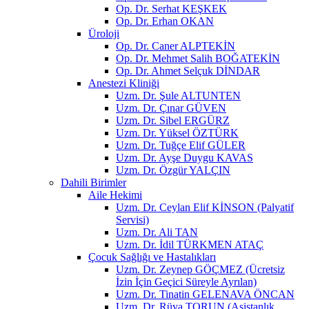
Op. Dr. Serhat KEŞKEK
Op. Dr. Erhan OKAN
Üroloji
Op. Dr. Caner ALPTEKİN
Op. Dr. Mehmet Salih BOĞATEKİN
Op. Dr. Ahmet Selçuk DİNDAR
Anestezi Kliniği
Uzm. Dr. Şule ALTUNTEN
Uzm. Dr. Çınar GÜVEN
Uzm. Dr. Sibel ERGÜRZ
Uzm. Dr. Yüksel ÖZTÜRK
Uzm. Dr. Tuğçe Elif GÜLER
Uzm. Dr. Ayşe Duygu KAVAS
Uzm. Dr. Özgür YALÇIN
Dahili Birimler
Aile Hekimi
Uzm. Dr. Ceylan Elif KİNSON (Palyatif
Servisi)
Uzm. Dr. Ali TAN
Uzm. Dr. İdil TÜRKMEN ATAÇ
Çocuk Sağlığı ve Hastalıkları
Uzm. Dr. Zeynep GÖÇMEZ (Ücretsiz
İzin İçin Geçici Süreyle Ayrılan)
Uzm. Dr. Tinatin GELENAVA ÖNCAN
Uzm. Dr. Rüya TORUN (Asistanlık