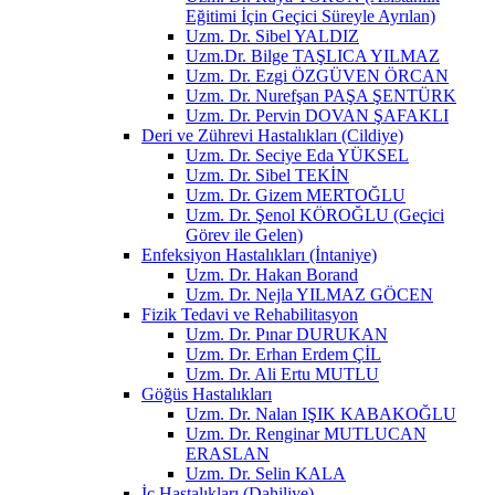
Eğitimi İçin Geçici Süreyle Ayrılan)
Uzm. Dr. Sibel YALDIZ
Uzm.Dr. Bilge TAŞLICA YILMAZ
Uzm. Dr. Ezgi ÖZGÜVEN ÖRCAN
Uzm. Dr. Nurefşan PAŞA ŞENTÜRK
Uzm. Dr. Pervin DOVAN ŞAFAKLI
Deri ve Zührevi Hastalıkları (Cildiye)
Uzm. Dr. Seciye Eda YÜKSEL
Uzm. Dr. Sibel TEKİN
Uzm. Dr. Gizem MERTOĞLU
Uzm. Dr. Şenol KÖROĞLU (Geçici
Görev ile Gelen)
Enfeksiyon Hastalıkları (İntaniye)
Uzm. Dr. Hakan Borand
Uzm. Dr. Nejla YILMAZ GÖCEN
Fizik Tedavi ve Rehabilitasyon
Uzm. Dr. Pınar DURUKAN
Uzm. Dr. Erhan Erdem ÇİL
Uzm. Dr. Ali Ertu MUTLU
Göğüs Hastalıkları
Uzm. Dr. Nalan IŞIK KABAKOĞLU
Uzm. Dr. Renginar MUTLUCAN
ERASLAN
Uzm. Dr. Selin KALA
İç Hastalıkları (Dahiliye)