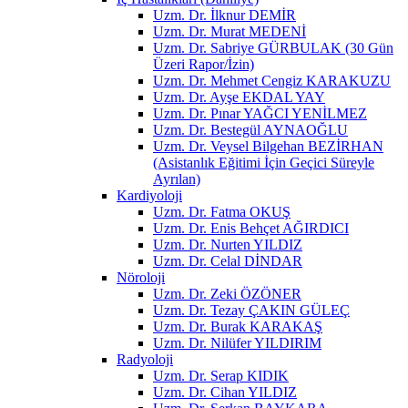
Uzm. Dr. İlknur DEMİR
Uzm. Dr. Murat MEDENİ
Uzm. Dr. Sabriye GÜRBULAK (30 Gün
Üzeri Rapor/İzin)
Uzm. Dr. Mehmet Cengiz KARAKUZU
Uzm. Dr. Ayşe EKDAL YAY
Uzm. Dr. Pınar YAĞCI YENİLMEZ
Uzm. Dr. Bestegül AYNAOĞLU
Uzm. Dr. Veysel Bilgehan BEZİRHAN
(Asistanlık Eğitimi İçin Geçici Süreyle
Ayrılan)
Kardiyoloji
Uzm. Dr. Fatma OKUŞ
Uzm. Dr. Enis Behçet AĞIRDICI
Uzm. Dr. Nurten YILDIZ
Uzm. Dr. Celal DİNDAR
Nöroloji
Uzm. Dr. Zeki ÖZÖNER
Uzm. Dr. Tezay ÇAKIN GÜLEÇ
Uzm. Dr. Burak KARAKAŞ
Uzm. Dr. Nilüfer YILDIRIM
Radyoloji
Uzm. Dr. Serap KIDIK
Uzm. Dr. Cihan YILDIZ