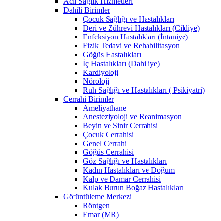
Acil Sağlık Hizmetleri
Dahili Birimler
Çocuk Sağlığı ve Hastalıkları
Deri ve Zührevi Hastalıkları (Cildiye)
Enfeksiyon Hastalıkları (İntaniye)
Fizik Tedavi ve Rehabilitasyon
Göğüs Hastalıkları
İç Hastalıkları (Dahiliye)
Kardiyoloji
Nöroloji
Ruh Sağlığı ve Hastalıkları ( Psikiyatri)
Cerrahi Birimler
Ameliyathane
Anesteziyoloji ve Reanimasyon
Beyin ve Sinir Cerrahisi
Çocuk Cerrahisi
Genel Cerrahi
Göğüs Cerrahisi
Göz Sağlığı ve Hastalıkları
Kadın Hastalıkları ve Doğum
Kalp ve Damar Cerrahisi
Kulak Burun Boğaz Hastalıkları
Görüntüleme Merkezi
Röntgen
Emar (MR)