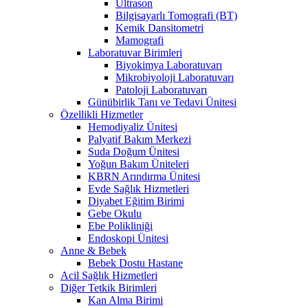
Ultrason
Bilgisayarlı Tomografi (BT)
Kemik Dansitometri
Mamografi
Laboratuvar Birimleri
Biyokimya Laboratuvarı
Mikrobiyoloji Laboratuvarı
Patoloji Laboratuvarı
Günübirlik Tanı ve Tedavi Ünitesi
Özellikli Hizmetler
Hemodiyaliz Ünitesi
Palyatif Bakım Merkezi
Suda Doğum Ünitesi
Yoğun Bakım Üniteleri
KBRN Arındırma Ünitesi
Evde Sağlık Hizmetleri
Diyabet Eğitim Birimi
Gebe Okulu
Ebe Polikliniği
Endoskopi Ünitesi
Anne & Bebek
Bebek Dostu Hastane
Acil Sağlık Hizmetleri
Diğer Tetkik Birimleri
Kan Alma Birimi