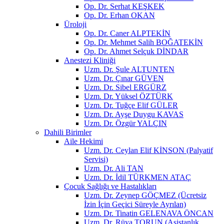
Op. Dr. Serhat KEŞKEK
Op. Dr. Erhan OKAN
Üroloji
Op. Dr. Caner ALPTEKİN
Op. Dr. Mehmet Salih BOĞATEKİN
Op. Dr. Ahmet Selçuk DİNDAR
Anestezi Kliniği
Uzm. Dr. Şule ALTUNTEN
Uzm. Dr. Çınar GÜVEN
Uzm. Dr. Sibel ERGÜRZ
Uzm. Dr. Yüksel ÖZTÜRK
Uzm. Dr. Tuğçe Elif GÜLER
Uzm. Dr. Ayşe Duygu KAVAS
Uzm. Dr. Özgür YALÇIN
Dahili Birimler
Aile Hekimi
Uzm. Dr. Ceylan Elif KİNSON (Palyatif
Servisi)
Uzm. Dr. Ali TAN
Uzm. Dr. İdil TÜRKMEN ATAÇ
Çocuk Sağlığı ve Hastalıkları
Uzm. Dr. Zeynep GÖÇMEZ (Ücretsiz
İzin İçin Geçici Süreyle Ayrılan)
Uzm. Dr. Tinatin GELENAVA ÖNCAN
Uzm. Dr. Rüya TORUN (Asistanlık