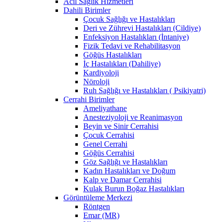
Acil Sağlık Hizmetleri
Dahili Birimler
Çocuk Sağlığı ve Hastalıkları
Deri ve Zührevi Hastalıkları (Cildiye)
Enfeksiyon Hastalıkları (İntaniye)
Fizik Tedavi ve Rehabilitasyon
Göğüs Hastalıkları
İç Hastalıkları (Dahiliye)
Kardiyoloji
Nöroloji
Ruh Sağlığı ve Hastalıkları ( Psikiyatri)
Cerrahi Birimler
Ameliyathane
Anesteziyoloji ve Reanimasyon
Beyin ve Sinir Cerrahisi
Çocuk Cerrahisi
Genel Cerrahi
Göğüs Cerrahisi
Göz Sağlığı ve Hastalıkları
Kadın Hastalıkları ve Doğum
Kalp ve Damar Cerrahisi
Kulak Burun Boğaz Hastalıkları
Görüntüleme Merkezi
Röntgen
Emar (MR)