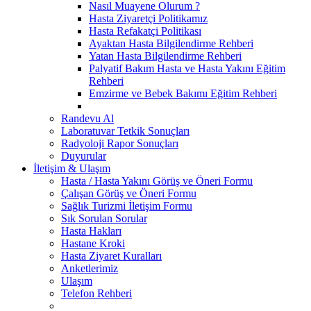
Nasıl Muayene Olurum ?
Hasta Ziyaretçi Politikamız
Hasta Refakatçi Politikası
Ayaktan Hasta Bilgilendirme Rehberi
Yatan Hasta Bilgilendirme Rehberi
Palyatif Bakım Hasta ve Hasta Yakını Eğitim
Rehberi
Emzirme ve Bebek Bakımı Eğitim Rehberi
Randevu Al
Laboratuvar Tetkik Sonuçları
Radyoloji Rapor Sonuçları
Duyurular
İletişim & Ulaşım
Hasta / Hasta Yakını Görüş ve Öneri Formu
Çalışan Görüş ve Öneri Formu
Sağlık Turizmi İletişim Formu
Sık Sorulan Sorular
Hasta Hakları
Hastane Kroki
Hasta Ziyaret Kuralları
Anketlerimiz
Ulaşım
Telefon Rehberi