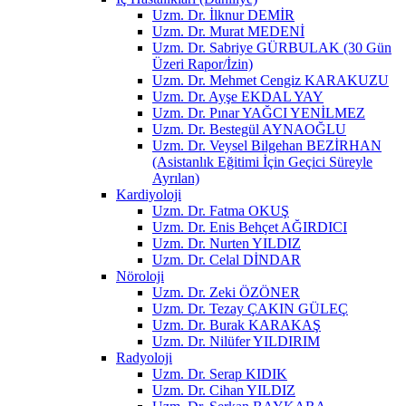
Uzm. Dr. İlknur DEMİR
Uzm. Dr. Murat MEDENİ
Uzm. Dr. Sabriye GÜRBULAK (30 Gün
Üzeri Rapor/İzin)
Uzm. Dr. Mehmet Cengiz KARAKUZU
Uzm. Dr. Ayşe EKDAL YAY
Uzm. Dr. Pınar YAĞCI YENİLMEZ
Uzm. Dr. Bestegül AYNAOĞLU
Uzm. Dr. Veysel Bilgehan BEZİRHAN
(Asistanlık Eğitimi İçin Geçici Süreyle
Ayrılan)
Kardiyoloji
Uzm. Dr. Fatma OKUŞ
Uzm. Dr. Enis Behçet AĞIRDICI
Uzm. Dr. Nurten YILDIZ
Uzm. Dr. Celal DİNDAR
Nöroloji
Uzm. Dr. Zeki ÖZÖNER
Uzm. Dr. Tezay ÇAKIN GÜLEÇ
Uzm. Dr. Burak KARAKAŞ
Uzm. Dr. Nilüfer YILDIRIM
Radyoloji
Uzm. Dr. Serap KIDIK
Uzm. Dr. Cihan YILDIZ