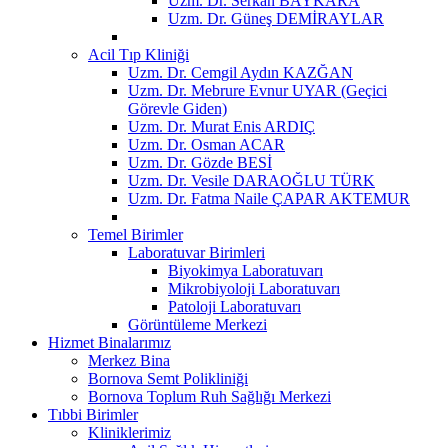
Uzm. Dr. Serkan BAYKARA
Uzm. Dr. Güneş DEMİRAYLAR
Acil Tıp Kliniği
Uzm. Dr. Cemgil Aydın KAZĞAN
Uzm. Dr. Mebrure Evnur UYAR (Geçici
Görevle Giden)
Uzm. Dr. Murat Enis ARDIÇ
Uzm. Dr. Osman ACAR
Uzm. Dr. Gözde BESİ
Uzm. Dr. Vesile DARAOĞLU TÜRK
Uzm. Dr. Fatma Naile ÇAPAR AKTEMUR
Temel Birimler
Laboratuvar Birimleri
Biyokimya Laboratuvarı
Mikrobiyoloji Laboratuvarı
Patoloji Laboratuvarı
Görüntüleme Merkezi
Hizmet Binalarımız
Merkez Bina
Bornova Semt Polikliniği
Bornova Toplum Ruh Sağlığı Merkezi
Tıbbi Birimler
Kliniklerimiz