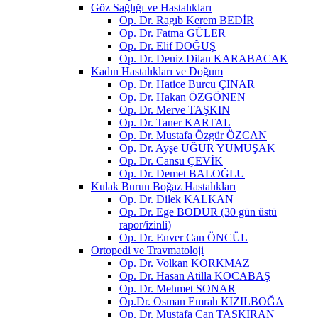
Göz Sağlığı ve Hastalıkları
Op. Dr. Ragıb Kerem BEDİR
Op. Dr. Fatma GÜLER
Op. Dr. Elif DOĞUŞ
Op. Dr. Deniz Dilan KARABACAK
Kadın Hastalıkları ve Doğum
Op. Dr. Hatice Burcu ÇINAR
Op. Dr. Hakan ÖZGÖNEN
Op. Dr. Merve TAŞKIN
Op. Dr. Taner KARTAL
Op. Dr. Mustafa Özgür ÖZCAN
Op. Dr. Ayşe UĞUR YUMUŞAK
Op. Dr. Cansu ÇEVİK
Op. Dr. Demet BALOĞLU
Kulak Burun Boğaz Hastalıkları
Op. Dr. Dilek KALKAN
Op. Dr. Ege BODUR (30 gün üstü
rapor/izinli)
Op. Dr. Enver Can ÖNCÜL
Ortopedi ve Travmatoloji
Op. Dr. Volkan KORKMAZ
Op. Dr. Hasan Atilla KOCABAŞ
Op. Dr. Mehmet SONAR
Op.Dr. Osman Emrah KIZILBOĞA
Op. Dr. Mustafa Can TAŞKIRAN