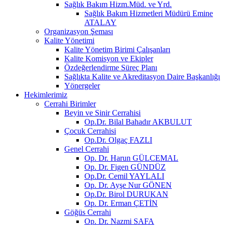
Sağlık Bakım Hizm.Müd. ve Yrd.
Sağlık Bakım Hizmetleri Müdürü Emine
ATALAY
Organizasyon Şeması
Kalite Yönetimi
Kalite Yönetim Birimi Çalışanları
Kalite Komisyon ve Ekipler
Özdeğerlendirme Süreç Planı
Sağlıkta Kalite ve Akreditasyon Daire Başkanlığı
Yönergeler
Hekimlerimiz
Cerrahi Birimler
Beyin ve Sinir Cerrahisi
Op.Dr. Bilal Bahadır AKBULUT
Çocuk Cerrahisi
Op.Dr. Olgaç FAZLI
Genel Cerrahi
Op. Dr. Harun GÜLCEMAL
Op. Dr. Figen GÜNDÜZ
Op.Dr. Cemil YAYLALI
Op. Dr. Ayşe Nur GÖNEN
Op.Dr. Birol DURUKAN
Op. Dr. Erman ÇETİN
Göğüs Cerrahi
Op. Dr. Nazmi SAFA