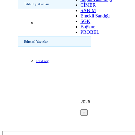
Tıbbi İlgi Alanları
CİMER
SABİM
Emekli Sandığı
SGK
Bağkur
PROBEL
Bilimsel Yayınlar
orcid.org
2026
×