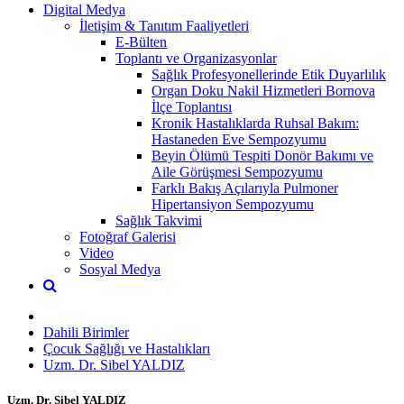
Digital Medya
İletişim & Tanıtım Faaliyetleri
E-Bülten
Toplantı ve Organizasyonlar
Sağlık Profesyonellerinde Etik Duyarlılık
Organ Doku Nakil Hizmetleri Bornova
İlçe Toplantısı
Kronik Hastalıklarda Ruhsal Bakım:
Hastaneden Eve Sempozyumu
Beyin Ölümü Tespiti Donör Bakımı ve
Aile Görüşmesi Sempozyumu
Farklı Bakış Açılarıyla Pulmoner
Hipertansiyon Sempozyumu
Sağlık Takvimi
Fotoğraf Galerisi
Video
Sosyal Medya
Dahili Birimler
Çocuk Sağlığı ve Hastalıkları
Uzm. Dr. Sibel YALDIZ
Uzm. Dr. Sibel YALDIZ