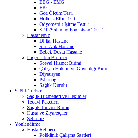
EEG - EMG
EKG
Göz Ölçüm Testi
Holter - Efor Testi
Odyometri ( İşitme Testi )
SFT (Solunum Fonksiyon Testi )
Hastanemiz
Dijital Hastane
Sıfır Atık Hastane
Bebek Dostu Hastane
Diğer Tıbbi Birimler
Sosyal Hizmet Birimi
Çalışan Hakları ve Güvenliği Birimi
Diyetisyen
Psikolog
Sağlık Kurulu
Sağlık Turizmi
Sağlık Hizmetleri ve Hekimler
Tedavi Paketleri
Sağlık Turizmi Birimi
Hasta ve Ziyaretçiler
Şehrimiz
Yönlendirme
Hasta Rehberi
Poliklinik Çalışma Saatleri