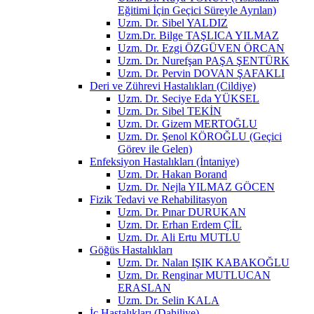
Eğitimi İçin Geçici Süreyle Ayrılan)
Uzm. Dr. Sibel YALDIZ
Uzm.Dr. Bilge TAŞLICA YILMAZ
Uzm. Dr. Ezgi ÖZGÜVEN ÖRCAN
Uzm. Dr. Nurefşan PAŞA ŞENTÜRK
Uzm. Dr. Pervin DOVAN ŞAFAKLI
Deri ve Zührevi Hastalıkları (Cildiye)
Uzm. Dr. Seciye Eda YÜKSEL
Uzm. Dr. Sibel TEKİN
Uzm. Dr. Gizem MERTOĞLU
Uzm. Dr. Şenol KÖROĞLU (Geçici
Görev ile Gelen)
Enfeksiyon Hastalıkları (İntaniye)
Uzm. Dr. Hakan Borand
Uzm. Dr. Nejla YILMAZ GÖCEN
Fizik Tedavi ve Rehabilitasyon
Uzm. Dr. Pınar DURUKAN
Uzm. Dr. Erhan Erdem ÇİL
Uzm. Dr. Ali Ertu MUTLU
Göğüs Hastalıkları
Uzm. Dr. Nalan IŞIK KABAKOĞLU
Uzm. Dr. Renginar MUTLUCAN
ERASLAN
Uzm. Dr. Selin KALA
İç Hastalıkları (Dahiliye)