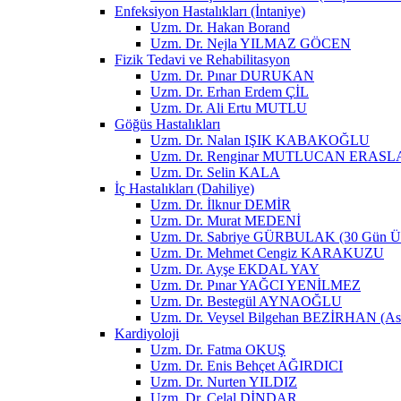
Enfeksiyon Hastalıkları (İntaniye)
Uzm. Dr. Hakan Borand
Uzm. Dr. Nejla YILMAZ GÖCEN
Fizik Tedavi ve Rehabilitasyon
Uzm. Dr. Pınar DURUKAN
Uzm. Dr. Erhan Erdem ÇİL
Uzm. Dr. Ali Ertu MUTLU
Göğüs Hastalıkları
Uzm. Dr. Nalan IŞIK KABAKOĞLU
Uzm. Dr. Renginar MUTLUCAN ERAS
Uzm. Dr. Selin KALA
İç Hastalıkları (Dahiliye)
Uzm. Dr. İlknur DEMİR
Uzm. Dr. Murat MEDENİ
Uzm. Dr. Sabriye GÜRBULAK (30 Gün Üze
Uzm. Dr. Mehmet Cengiz KARAKUZU
Uzm. Dr. Ayşe EKDAL YAY
Uzm. Dr. Pınar YAĞCI YENİLMEZ
Uzm. Dr. Bestegül AYNAOĞLU
Uzm. Dr. Veysel Bilgehan BEZİRHAN (Asista
Kardiyoloji
Uzm. Dr. Fatma OKUŞ
Uzm. Dr. Enis Behçet AĞIRDICI
Uzm. Dr. Nurten YILDIZ
Uzm. Dr. Celal DİNDAR