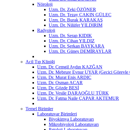
Nöroloji
Uzm. Dr. Zeki ÖZÖNER
Uzm. Dr. Tezay ÇAKIN GÜLEÇ
Uzm. Dr. Burak KARAKAŞ
Uzm. Dr. Nilüfer YILDIRIM
Radyoloji
Uzm. Dr. Serap KIDIK
Uzm. Dr. Cihan YILDIZ
Uzm. Dr. Serkan BAYKARA
Uzm. Dr. Güneş DEMİRAYLAR
Acil Tıp Kliniği
Uzm. Dr. Cemgil Aydın KAZĞAN
Uzm. Dr. Mebrure Evnur UYAR (Geçici Görevle 
Uzm. Dr. Murat Enis ARDIÇ
Uzm. Dr. Osman ACAR
Uzm. Dr. Gözde BESİ
Uzm. Dr. Vesile DARAOĞLU TÜRK
Uzm. Dr. Fatma Naile ÇAPAR AKTEMUR
Temel Birimler
Laboratuvar Birimleri
Biyokimya Laboratuvarı
Mikrobiyoloji Laboratuvarı
Patoloji Laboratuvarı