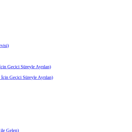
visi)
in Geçici Süreyle Ayrılan)
çin Geçici Süreyle Ayrılan)
le Gelen)