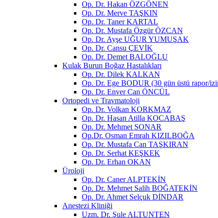
Op. Dr. Hakan ÖZGÖNEN
Op. Dr. Merve TAŞKIN
Op. Dr. Taner KARTAL
Op. Dr. Mustafa Özgür ÖZCAN
Op. Dr. Ayşe UĞUR YUMUŞAK
Op. Dr. Cansu ÇEVİK
Op. Dr. Demet BALOĞLU
Kulak Burun Boğaz Hastalıkları
Op. Dr. Dilek KALKAN
Op. Dr. Ege BODUR (30 gün üstü rapor/izin
Op. Dr. Enver Can ÖNCÜL
Ortopedi ve Travmatoloji
Op. Dr. Volkan KORKMAZ
Op. Dr. Hasan Atilla KOCABAŞ
Op. Dr. Mehmet SONAR
Op.Dr. Osman Emrah KIZILBOĞA
Op. Dr. Mustafa Can TAŞKIRAN
Op. Dr. Serhat KEŞKEK
Op. Dr. Erhan OKAN
Üroloji
Op. Dr. Caner ALPTEKİN
Op. Dr. Mehmet Salih BOĞATEKİN
Op. Dr. Ahmet Selçuk DİNDAR
Anestezi Kliniği
Uzm. Dr. Şule ALTUNTEN