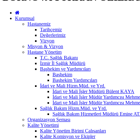
Kurumsal
Hastanemiz
Tarihçemiz
Değerlerimiz
Vizyon
Misyon & Vizyon
Hastane Yönetim
T.C. Sağlık Bakanı
İzmir İl Sağlık Müdürü
Başhekim ve Yardımcıları
Başhekim
Başhekim Yardımcıları
İdari ve Mali Hizm.Müd. ve Yrd.
İdari ve Mali İşler Müdürü Bülent KAYA
İdari ve Mali İşler Müdür Yardımcısı M
İdari ve Mali İşler Müdür Yardımcısı Meh
Sağlık Bakım Hizm.Müd. ve Yrd.
Sağlık Bakım Hizmetleri Müdürü Emine 
Organizasyon Şeması
Kalite Yönetimi
Kalite Yönetim Birimi Çalışanları
Kalite Komisyon ve Ekipler