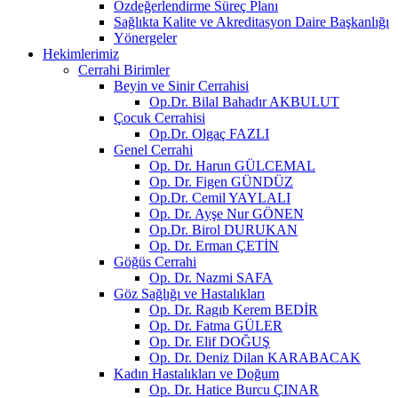
Özdeğerlendirme Süreç Planı
Sağlıkta Kalite ve Akreditasyon Daire Başkanlığı
Yönergeler
Hekimlerimiz
Cerrahi Birimler
Beyin ve Sinir Cerrahisi
Op.Dr. Bilal Bahadır AKBULUT
Çocuk Cerrahisi
Op.Dr. Olgaç FAZLI
Genel Cerrahi
Op. Dr. Harun GÜLCEMAL
Op. Dr. Figen GÜNDÜZ
Op.Dr. Cemil YAYLALI
Op. Dr. Ayşe Nur GÖNEN
Op.Dr. Birol DURUKAN
Op. Dr. Erman ÇETİN
Göğüs Cerrahi
Op. Dr. Nazmi SAFA
Göz Sağlığı ve Hastalıkları
Op. Dr. Ragıb Kerem BEDİR
Op. Dr. Fatma GÜLER
Op. Dr. Elif DOĞUŞ
Op. Dr. Deniz Dilan KARABACAK
Kadın Hastalıkları ve Doğum
Op. Dr. Hatice Burcu ÇINAR