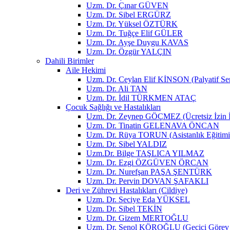
Uzm. Dr. Çınar GÜVEN
Uzm. Dr. Sibel ERGÜRZ
Uzm. Dr. Yüksel ÖZTÜRK
Uzm. Dr. Tuğçe Elif GÜLER
Uzm. Dr. Ayşe Duygu KAVAS
Uzm. Dr. Özgür YALÇIN
Dahili Birimler
Aile Hekimi
Uzm. Dr. Ceylan Elif KİNSON (Palyatif Ser
Uzm. Dr. Ali TAN
Uzm. Dr. İdil TÜRKMEN ATAÇ
Çocuk Sağlığı ve Hastalıkları
Uzm. Dr. Zeynep GÖÇMEZ (Ücretsiz İzin İç
Uzm. Dr. Tinatin GELENAVA ÖNCAN
Uzm. Dr. Rüya TORUN (Asistanlık Eğitimi İ
Uzm. Dr. Sibel YALDIZ
Uzm.Dr. Bilge TAŞLICA YILMAZ
Uzm. Dr. Ezgi ÖZGÜVEN ÖRCAN
Uzm. Dr. Nurefşan PAŞA ŞENTÜRK
Uzm. Dr. Pervin DOVAN ŞAFAKLI
Deri ve Zührevi Hastalıkları (Cildiye)
Uzm. Dr. Seciye Eda YÜKSEL
Uzm. Dr. Sibel TEKİN
Uzm. Dr. Gizem MERTOĞLU
Uzm. Dr. Şenol KÖROĞLU (Geçici Görev i