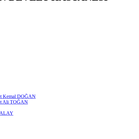
ehmet Kemal DOĞAN
met Ali TOĞAN
ATALAY