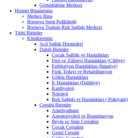
Görüntüleme Merkezi
Hizmet Binalarımız
Merkez Bina
Bornova Semt Polikliniği
Bornova Toplum Ruh Sağlığı Merkezi
Tıbbi Birimler
Kliniklerimiz
Acil Sağlık Hizmetleri
Dahili Birimler
Çocuk Sağlığı ve Hastalıkları
Deri ve Zührevi Hastalıkları (Cildiye)
Enfeksiyon Hastalıkları (İntaniye)
Fizik Tedavi ve Rehabilitasyon
Göğüs Hastalıkları
İç Hastalıkları (Dahiliye)
Kardiyoloji
Nöroloji
Ruh Sağlığı ve Hastalıkları ( Psikiyatri)
Cerrahi Birimler
Ameliyathane
Anesteziyoloji ve Reanimasyon
Beyin ve Sinir Cerrahisi
Çocuk Cerrahisi
Genel Cerrahi