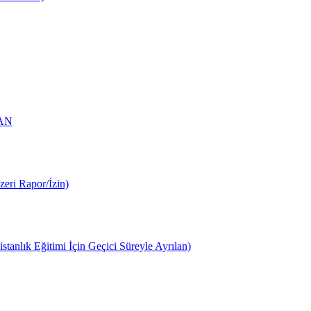
LAN
ri Rapor/İzin)
nlık Eğitimi İçin Geçici Süreyle Ayrılan)