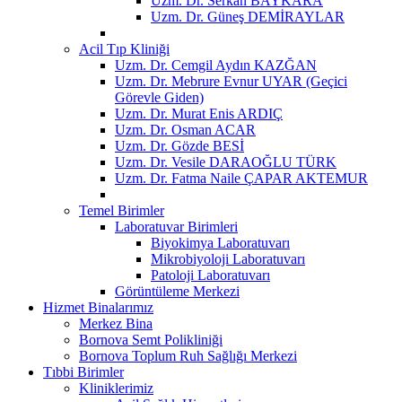
Uzm. Dr. Serkan BAYKARA
Uzm. Dr. Güneş DEMİRAYLAR
Acil Tıp Kliniği
Uzm. Dr. Cemgil Aydın KAZĞAN
Uzm. Dr. Mebrure Evnur UYAR (Geçici
Görevle Giden)
Uzm. Dr. Murat Enis ARDIÇ
Uzm. Dr. Osman ACAR
Uzm. Dr. Gözde BESİ
Uzm. Dr. Vesile DARAOĞLU TÜRK
Uzm. Dr. Fatma Naile ÇAPAR AKTEMUR
Temel Birimler
Laboratuvar Birimleri
Biyokimya Laboratuvarı
Mikrobiyoloji Laboratuvarı
Patoloji Laboratuvarı
Görüntüleme Merkezi
Hizmet Binalarımız
Merkez Bina
Bornova Semt Polikliniği
Bornova Toplum Ruh Sağlığı Merkezi
Tıbbi Birimler
Kliniklerimiz