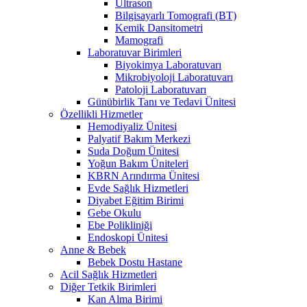
Ultrason
Bilgisayarlı Tomografi (BT)
Kemik Dansitometri
Mamografi
Laboratuvar Birimleri
Biyokimya Laboratuvarı
Mikrobiyoloji Laboratuvarı
Patoloji Laboratuvarı
Günübirlik Tanı ve Tedavi Ünitesi
Özellikli Hizmetler
Hemodiyaliz Ünitesi
Palyatif Bakım Merkezi
Suda Doğum Ünitesi
Yoğun Bakım Üniteleri
KBRN Arındırma Ünitesi
Evde Sağlık Hizmetleri
Diyabet Eğitim Birimi
Gebe Okulu
Ebe Polikliniği
Endoskopi Ünitesi
Anne & Bebek
Bebek Dostu Hastane
Acil Sağlık Hizmetleri
Diğer Tetkik Birimleri
Kan Alma Birimi