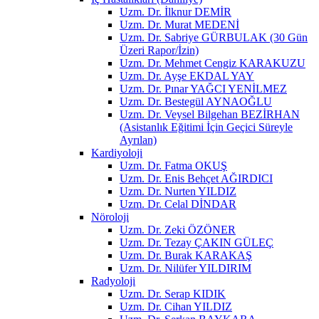
Uzm. Dr. İlknur DEMİR
Uzm. Dr. Murat MEDENİ
Uzm. Dr. Sabriye GÜRBULAK (30 Gün
Üzeri Rapor/İzin)
Uzm. Dr. Mehmet Cengiz KARAKUZU
Uzm. Dr. Ayşe EKDAL YAY
Uzm. Dr. Pınar YAĞCI YENİLMEZ
Uzm. Dr. Bestegül AYNAOĞLU
Uzm. Dr. Veysel Bilgehan BEZİRHAN
(Asistanlık Eğitimi İçin Geçici Süreyle
Ayrılan)
Kardiyoloji
Uzm. Dr. Fatma OKUŞ
Uzm. Dr. Enis Behçet AĞIRDICI
Uzm. Dr. Nurten YILDIZ
Uzm. Dr. Celal DİNDAR
Nöroloji
Uzm. Dr. Zeki ÖZÖNER
Uzm. Dr. Tezay ÇAKIN GÜLEÇ
Uzm. Dr. Burak KARAKAŞ
Uzm. Dr. Nilüfer YILDIRIM
Radyoloji
Uzm. Dr. Serap KIDIK
Uzm. Dr. Cihan YILDIZ