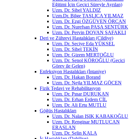
Eğitimi İçin Geçici Süreyle Ayrılan)
Uzm. Dr. Sibel YALDIZ
Uzm.Dr. Bilge TAŞLICA YILMAZ
Uzm. Dr. Ezgi ÖZGÜVEN ÖRCAN
Uzm. Dr. Nurefşan PAŞA ŞENTÜRK
Uzm. Dr. Pervin DOVAN ŞAFAKLI
Deri ve Zührevi Hastalıkları (Cildiye)
Uzm. Dr. Seciye Eda YÜKSEL
Uzm. Dr. Sibel TEKİN
Uzm. Dr. Gizem MERTOĞLU
Uzm. Dr. Şenol KÖROĞLU (Geçici
Görev ile Gelen)
Enfeksiyon Hastalıkları (İntaniye)
Uzm. Dr. Hakan Borand
Uzm. Dr. Nejla YILMAZ GÖCEN
Fizik Tedavi ve Rehabilitasyon
Uzm. Dr. Pınar DURUKAN
Uzm. Dr. Erhan Erdem ÇİL
Uzm. Dr. Ali Ertu MUTLU
Göğüs Hastalıkları
Uzm. Dr. Nalan IŞIK KABAKOĞLU
Uzm. Dr. Renginar MUTLUCAN
ERASLAN
Uzm. Dr. Selin KALA
İç Hastalıkları (Dahiliye)