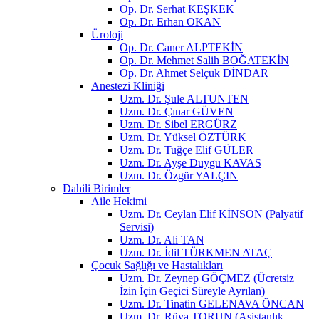
Op. Dr. Serhat KEŞKEK
Op. Dr. Erhan OKAN
Üroloji
Op. Dr. Caner ALPTEKİN
Op. Dr. Mehmet Salih BOĞATEKİN
Op. Dr. Ahmet Selçuk DİNDAR
Anestezi Kliniği
Uzm. Dr. Şule ALTUNTEN
Uzm. Dr. Çınar GÜVEN
Uzm. Dr. Sibel ERGÜRZ
Uzm. Dr. Yüksel ÖZTÜRK
Uzm. Dr. Tuğçe Elif GÜLER
Uzm. Dr. Ayşe Duygu KAVAS
Uzm. Dr. Özgür YALÇIN
Dahili Birimler
Aile Hekimi
Uzm. Dr. Ceylan Elif KİNSON (Palyatif
Servisi)
Uzm. Dr. Ali TAN
Uzm. Dr. İdil TÜRKMEN ATAÇ
Çocuk Sağlığı ve Hastalıkları
Uzm. Dr. Zeynep GÖÇMEZ (Ücretsiz
İzin İçin Geçici Süreyle Ayrılan)
Uzm. Dr. Tinatin GELENAVA ÖNCAN
Uzm. Dr. Rüya TORUN (Asistanlık