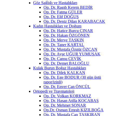
Göz Sağlığı ve Hastalıkları
Op. Dr. Ragıb Kerem BEDİR
Op. Dr. Fatma GÜLER
Op. Dr. Elif DOĞUŞ
Op. Dr. Deniz Dilan KARABACAK
Kadın Hastalıkları ve Doğum
Op. Dr. Hatice Burcu ÇINAR
Op. Dr. Hakan ÖZGÖNEN
Op. Dr. Merve TAŞKIN
Op. Dr. Taner KARTAL
Op. Dr. Mustafa Özgür ÖZCAN
Op. Dr. Ayşe UĞUR YUMUŞAK
Op. Dr. Cansu ÇEVİK
Op. Dr. Demet BALOĞLU
Kulak Burun Boğaz Hastalıkları
Op. Dr. Dilek KALKAN
Op. Dr. Ege BODUR (30 gün üstü
rapor/izinli)
Op. Dr. Enver Can ÖNCÜL
Ortopedi ve Travmatoloji
Op. Dr. Volkan KORKMAZ
Op. Dr. Hasan Atilla KOCABAŞ
Op. Dr. Mehmet SONAR
Op.Dr. Osman Emrah KIZILBOĞA
Op. Dr. Mustafa Can TAŞKIRAN