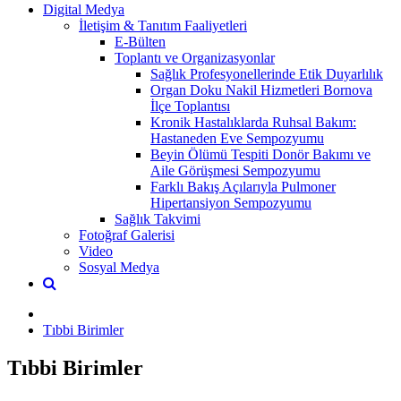
Digital Medya
İletişim & Tanıtım Faaliyetleri
E-Bülten
Toplantı ve Organizasyonlar
Sağlık Profesyonellerinde Etik Duyarlılık
Organ Doku Nakil Hizmetleri Bornova
İlçe Toplantısı
Kronik Hastalıklarda Ruhsal Bakım:
Hastaneden Eve Sempozyumu
Beyin Ölümü Tespiti Donör Bakımı ve
Aile Görüşmesi Sempozyumu
Farklı Bakış Açılarıyla Pulmoner
Hipertansiyon Sempozyumu
Sağlık Takvimi
Fotoğraf Galerisi
Video
Sosyal Medya
Tıbbi Birimler
Tıbbi Birimler