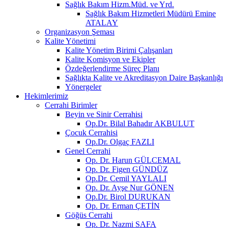
Sağlık Bakım Hizm.Müd. ve Yrd.
Sağlık Bakım Hizmetleri Müdürü Emine
ATALAY
Organizasyon Şeması
Kalite Yönetimi
Kalite Yönetim Birimi Çalışanları
Kalite Komisyon ve Ekipler
Özdeğerlendirme Süreç Planı
Sağlıkta Kalite ve Akreditasyon Daire Başkanlığı
Yönergeler
Hekimlerimiz
Cerrahi Birimler
Beyin ve Sinir Cerrahisi
Op.Dr. Bilal Bahadır AKBULUT
Çocuk Cerrahisi
Op.Dr. Olgaç FAZLI
Genel Cerrahi
Op. Dr. Harun GÜLCEMAL
Op. Dr. Figen GÜNDÜZ
Op.Dr. Cemil YAYLALI
Op. Dr. Ayşe Nur GÖNEN
Op.Dr. Birol DURUKAN
Op. Dr. Erman ÇETİN
Göğüs Cerrahi
Op. Dr. Nazmi SAFA