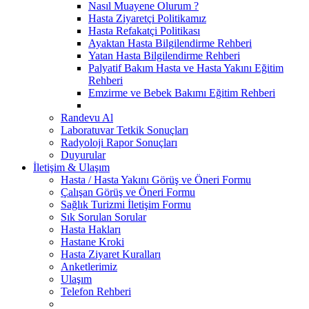
Nasıl Muayene Olurum ?
Hasta Ziyaretçi Politikamız
Hasta Refakatçi Politikası
Ayaktan Hasta Bilgilendirme Rehberi
Yatan Hasta Bilgilendirme Rehberi
Palyatif Bakım Hasta ve Hasta Yakını Eğitim
Rehberi
Emzirme ve Bebek Bakımı Eğitim Rehberi
Randevu Al
Laboratuvar Tetkik Sonuçları
Radyoloji Rapor Sonuçları
Duyurular
İletişim & Ulaşım
Hasta / Hasta Yakını Görüş ve Öneri Formu
Çalışan Görüş ve Öneri Formu
Sağlık Turizmi İletişim Formu
Sık Sorulan Sorular
Hasta Hakları
Hastane Kroki
Hasta Ziyaret Kuralları
Anketlerimiz
Ulaşım
Telefon Rehberi