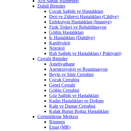
Acil Sağlık Hizmetleri
Dahili Birimler
Çocuk Sağlığı ve Hastalıkları
Deri ve Zührevi Hastalıkları (Cildiye)
Enfeksiyon Hastalıkları (İntaniye)
Fizik Tedavi ve Rehabilitasyon
Göğüs Hastalıkları
İç Hastalıkları (Dahiliye)
Kardiyoloji
Nöroloji
Ruh Sağlığı ve Hastalıkları ( Psikiyatri)
Cerrahi Birimler
Ameliyathane
Anesteziyoloji ve Reanimasyon
Beyin ve Sinir Cerrahisi
Çocuk Cerrahisi
Genel Cerrahi
Göğüs Cerrahisi
Göz Sağlığı ve Hastalıkları
Kadın Hastalıkları ve Doğum
Kalp ve Damar Cerrahisi
Kulak Burun Boğaz Hastalıkları
Görüntüleme Merkezi
Röntgen
Emar (MR)