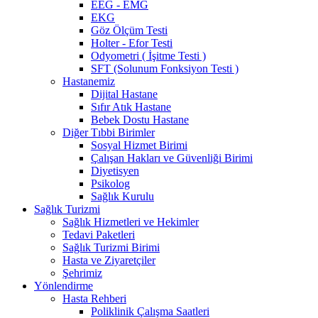
EEG - EMG
EKG
Göz Ölçüm Testi
Holter - Efor Testi
Odyometri ( İşitme Testi )
SFT (Solunum Fonksiyon Testi )
Hastanemiz
Dijital Hastane
Sıfır Atık Hastane
Bebek Dostu Hastane
Diğer Tıbbi Birimler
Sosyal Hizmet Birimi
Çalışan Hakları ve Güvenliği Birimi
Diyetisyen
Psikolog
Sağlık Kurulu
Sağlık Turizmi
Sağlık Hizmetleri ve Hekimler
Tedavi Paketleri
Sağlık Turizmi Birimi
Hasta ve Ziyaretçiler
Şehrimiz
Yönlendirme
Hasta Rehberi
Poliklinik Çalışma Saatleri