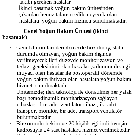
takibi gereken hastalar
·
İkinci basamak yoğun bakım ünitesinden
çıkarılan henüz taburcu edilemeyecek olan
hastalara
yoğun bakım hizmeti sunulmaktadır.
Genel Yoğun Bakım Ünitesi (ikinci
basamak
)
·
Genel durumları ileri derecede bozulmu
ş
, stabil
durumda olmayan, yoğun bakım dı
ş
ında
verilmeyecek ileri düzeyde monitorizasyon ve
tedavi gereksinimi olan hastalar
,solunum desteği
ihtiyacı olan hastalar ile postoperatif dönemde
yoğun bakım ihtiyacı olan hastalara yoğun bakım
hizmeti sunulmaktadır
·
Ünitemizde; ileri teknoloji ile donatılmış her yatak
başı hemodinamik monitarizasyon sağlayan
cihazlar,
dört adet ventilatör cihazı, iki adet
transport monitör, bir adet transport ventilatör
bulunmaktadır
·
Bir sorumlu hekim ve 20 kişilik eğitimli hemşire
kadrosuyla 24 saat hastalara hizmet verilmektedir