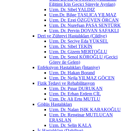
Eğitimi İçin Geçici Süreyle Ayrılan)
Uzm. Dr. Sibel YALDIZ
Uzm.Dr. Bilge TAŞLICA YILMAZ
Uzm. Dr. Ezgi ÖZGÜVEN ÖRCAN
Uzm. Dr. Nurefşan PAŞA ŞENTÜRK
Uzm. Dr. Pervin DOVAN ŞAFAKLI
Deri ve Zührevi Hastalıkları (Cildiye)
Uzm. Dr. Seciye Eda YÜKSEL
Uzm. Dr. Sibel TEKİN
Uzm. Dr. Gizem MERTOĞLU
Uzm. Dr. Şenol KÖROĞLU (Geçici
Görev ile Gelen)
Enfeksiyon Hastalıkları (İntaniye)
Uzm. Dr. Hakan Borand
Uzm. Dr. Nejla YILMAZ GÖCEN
Fizik Tedavi ve Rehabilitasyon
Uzm. Dr. Pınar DURUKAN
Uzm. Dr. Erhan Erdem ÇİL
Uzm. Dr. Ali Ertu MUTLU
Göğüs Hastalıkları
Uzm. Dr. Nalan IŞIK KABAKOĞLU
Uzm. Dr. Renginar MUTLUCAN
ERASLAN
Uzm. Dr. Selin KALA
İç Hastalıkları (Dahiliye)