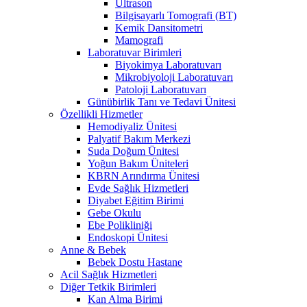
Ultrason
Bilgisayarlı Tomografi (BT)
Kemik Dansitometri
Mamografi
Laboratuvar Birimleri
Biyokimya Laboratuvarı
Mikrobiyoloji Laboratuvarı
Patoloji Laboratuvarı
Günübirlik Tanı ve Tedavi Ünitesi
Özellikli Hizmetler
Hemodiyaliz Ünitesi
Palyatif Bakım Merkezi
Suda Doğum Ünitesi
Yoğun Bakım Üniteleri
KBRN Arındırma Ünitesi
Evde Sağlık Hizmetleri
Diyabet Eğitim Birimi
Gebe Okulu
Ebe Polikliniği
Endoskopi Ünitesi
Anne & Bebek
Bebek Dostu Hastane
Acil Sağlık Hizmetleri
Diğer Tetkik Birimleri
Kan Alma Birimi