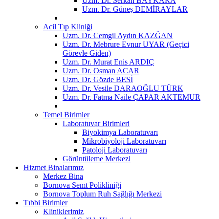
Uzm. Dr. Serkan BAYKARA
Uzm. Dr. Güneş DEMİRAYLAR
Acil Tıp Kliniği
Uzm. Dr. Cemgil Aydın KAZĞAN
Uzm. Dr. Mebrure Evnur UYAR (Geçici
Görevle Giden)
Uzm. Dr. Murat Enis ARDIÇ
Uzm. Dr. Osman ACAR
Uzm. Dr. Gözde BESİ
Uzm. Dr. Vesile DARAOĞLU TÜRK
Uzm. Dr. Fatma Naile ÇAPAR AKTEMUR
Temel Birimler
Laboratuvar Birimleri
Biyokimya Laboratuvarı
Mikrobiyoloji Laboratuvarı
Patoloji Laboratuvarı
Görüntüleme Merkezi
Hizmet Binalarımız
Merkez Bina
Bornova Semt Polikliniği
Bornova Toplum Ruh Sağlığı Merkezi
Tıbbi Birimler
Kliniklerimiz