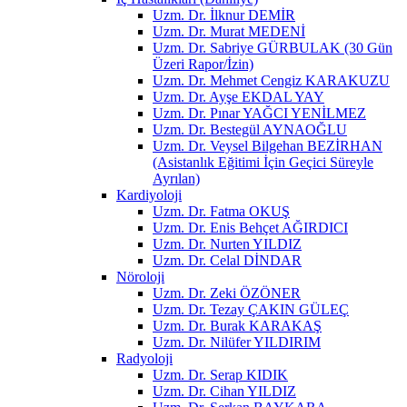
Uzm. Dr. İlknur DEMİR
Uzm. Dr. Murat MEDENİ
Uzm. Dr. Sabriye GÜRBULAK (30 Gün
Üzeri Rapor/İzin)
Uzm. Dr. Mehmet Cengiz KARAKUZU
Uzm. Dr. Ayşe EKDAL YAY
Uzm. Dr. Pınar YAĞCI YENİLMEZ
Uzm. Dr. Bestegül AYNAOĞLU
Uzm. Dr. Veysel Bilgehan BEZİRHAN
(Asistanlık Eğitimi İçin Geçici Süreyle
Ayrılan)
Kardiyoloji
Uzm. Dr. Fatma OKUŞ
Uzm. Dr. Enis Behçet AĞIRDICI
Uzm. Dr. Nurten YILDIZ
Uzm. Dr. Celal DİNDAR
Nöroloji
Uzm. Dr. Zeki ÖZÖNER
Uzm. Dr. Tezay ÇAKIN GÜLEÇ
Uzm. Dr. Burak KARAKAŞ
Uzm. Dr. Nilüfer YILDIRIM
Radyoloji
Uzm. Dr. Serap KIDIK
Uzm. Dr. Cihan YILDIZ