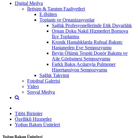
Digital Medya
İletişim & Tanıtım Faaliyetleri
E-Bülten
Toplantı ve Organizasyonlar
Sağlık Profesyonellerinde Etik Duyarlılık
Organ Doku Nakil Hizmetleri Bornova
İlçe Toplantısı
Kronik Hastalıklarda Ruhsal Bakım:
Hastaneden Eve Sempozyumu
Beyin Ölümü Tespiti Donör Bakımı ve
Aile Görüşmesi Sempozyumu
Farklı Bakış Açılarıyla Pulmoner
Hipertansiyon Sempozyumu
Sağlık Takvimi
Fotoğraf Galerisi
Video
Sosyal Medya
Tıbbi Birimler
Özellikli Hizmetler
Yoğun Bakım Üniteleri
Yoğun Bakım Üniteleri