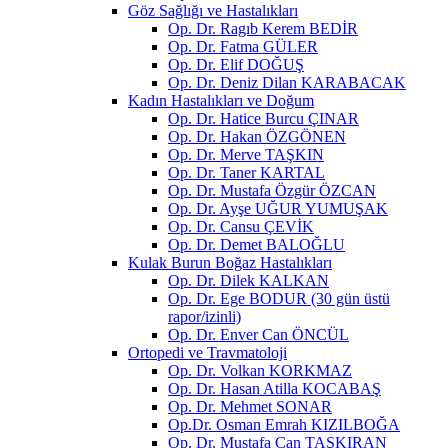
Göz Sağlığı ve Hastalıkları
Op. Dr. Ragıb Kerem BEDİR
Op. Dr. Fatma GÜLER
Op. Dr. Elif DOĞUŞ
Op. Dr. Deniz Dilan KARABACAK
Kadın Hastalıkları ve Doğum
Op. Dr. Hatice Burcu ÇINAR
Op. Dr. Hakan ÖZGÖNEN
Op. Dr. Merve TAŞKIN
Op. Dr. Taner KARTAL
Op. Dr. Mustafa Özgür ÖZCAN
Op. Dr. Ayşe UĞUR YUMUŞAK
Op. Dr. Cansu ÇEVİK
Op. Dr. Demet BALOĞLU
Kulak Burun Boğaz Hastalıkları
Op. Dr. Dilek KALKAN
Op. Dr. Ege BODUR (30 gün üstü
rapor/izinli)
Op. Dr. Enver Can ÖNCÜL
Ortopedi ve Travmatoloji
Op. Dr. Volkan KORKMAZ
Op. Dr. Hasan Atilla KOCABAŞ
Op. Dr. Mehmet SONAR
Op.Dr. Osman Emrah KIZILBOĞA
Op. Dr. Mustafa Can TAŞKIRAN