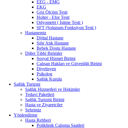
EEG - EMG
EKG
Göz Ölçüm Testi
Holter - Efor Testi
Odyometri ( İşitme Testi )
SFT (Solunum Fonksiyon Testi )
Hastanemiz
Dijital Hastane
Sıfır Atık Hastane
Bebek Dostu Hastane
Diğer Tıbbi Birimler
Sosyal Hizmet Birimi
Çalışan Hakları ve Güvenliği Birimi
Diyetisyen
Psikolog
Sağlık Kurulu
Sağlık Turizmi
Sağlık Hizmetleri ve Hekimler
Tedavi Paketleri
Sağlık Turizmi Birimi
Hasta ve Ziyaretçiler
Şehrimiz
Yönlendirme
Hasta Rehberi
Poliklinik Çalışma Saatleri