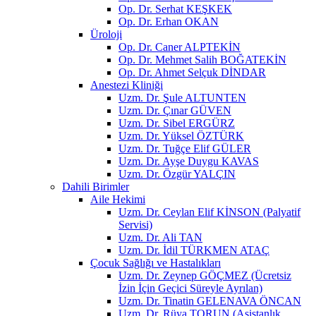
Op. Dr. Serhat KEŞKEK
Op. Dr. Erhan OKAN
Üroloji
Op. Dr. Caner ALPTEKİN
Op. Dr. Mehmet Salih BOĞATEKİN
Op. Dr. Ahmet Selçuk DİNDAR
Anestezi Kliniği
Uzm. Dr. Şule ALTUNTEN
Uzm. Dr. Çınar GÜVEN
Uzm. Dr. Sibel ERGÜRZ
Uzm. Dr. Yüksel ÖZTÜRK
Uzm. Dr. Tuğçe Elif GÜLER
Uzm. Dr. Ayşe Duygu KAVAS
Uzm. Dr. Özgür YALÇIN
Dahili Birimler
Aile Hekimi
Uzm. Dr. Ceylan Elif KİNSON (Palyatif
Servisi)
Uzm. Dr. Ali TAN
Uzm. Dr. İdil TÜRKMEN ATAÇ
Çocuk Sağlığı ve Hastalıkları
Uzm. Dr. Zeynep GÖÇMEZ (Ücretsiz
İzin İçin Geçici Süreyle Ayrılan)
Uzm. Dr. Tinatin GELENAVA ÖNCAN
Uzm. Dr. Rüya TORUN (Asistanlık