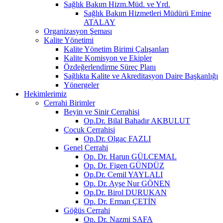
Sağlık Bakım Hizm.Müd. ve Yrd.
Sağlık Bakım Hizmetleri Müdürü Emine
ATALAY
Organizasyon Şeması
Kalite Yönetimi
Kalite Yönetim Birimi Çalışanları
Kalite Komisyon ve Ekipler
Özdeğerlendirme Süreç Planı
Sağlıkta Kalite ve Akreditasyon Daire Başkanlığı
Yönergeler
Hekimlerimiz
Cerrahi Birimler
Beyin ve Sinir Cerrahisi
Op.Dr. Bilal Bahadır AKBULUT
Çocuk Cerrahisi
Op.Dr. Olgaç FAZLI
Genel Cerrahi
Op. Dr. Harun GÜLCEMAL
Op. Dr. Figen GÜNDÜZ
Op.Dr. Cemil YAYLALI
Op. Dr. Ayşe Nur GÖNEN
Op.Dr. Birol DURUKAN
Op. Dr. Erman ÇETİN
Göğüs Cerrahi
Op. Dr. Nazmi SAFA