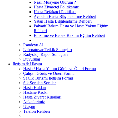
Nasıl Muayene Olurum ?
Hasta Ziyaretçi Politikamız
Hasta Refakatçi Politikası
Ayaktan Hasta Bilgilendirme Rehberi
Yatan Hasta Bilgilendirme Rehberi
Palyatif Bakım Hasta ve Hasta Yakını Eğitim
Rehberi
Emzirme ve Bebek Bakımı Eğitim Rehberi
Randevu Al
Laboratuvar Tetkik Sonuçları
Radyoloji Rapor Sonuçları
Duyurular
İletişim & Ulaşım
Hasta / Hasta Yakını Görüş ve Öneri Formu
Çalışan Görüş ve Öneri Formu
Sağlık Turizmi İletişim Formu
Sık Sorulan Sorular
Hasta Hakları
Hastane Kroki
Hasta Ziyaret Kuralları
Anketlerimiz
Ulaşım
Telefon Rehberi