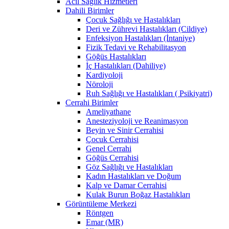
Acil Sağlık Hizmetleri
Dahili Birimler
Çocuk Sağlığı ve Hastalıkları
Deri ve Zührevi Hastalıkları (Cildiye)
Enfeksiyon Hastalıkları (İntaniye)
Fizik Tedavi ve Rehabilitasyon
Göğüs Hastalıkları
İç Hastalıkları (Dahiliye)
Kardiyoloji
Nöroloji
Ruh Sağlığı ve Hastalıkları ( Psikiyatri)
Cerrahi Birimler
Ameliyathane
Anesteziyoloji ve Reanimasyon
Beyin ve Sinir Cerrahisi
Çocuk Cerrahisi
Genel Cerrahi
Göğüs Cerrahisi
Göz Sağlığı ve Hastalıkları
Kadın Hastalıkları ve Doğum
Kalp ve Damar Cerrahisi
Kulak Burun Boğaz Hastalıkları
Görüntüleme Merkezi
Röntgen
Emar (MR)