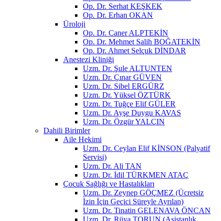
Op. Dr. Serhat KEŞKEK
Op. Dr. Erhan OKAN
Üroloji
Op. Dr. Caner ALPTEKİN
Op. Dr. Mehmet Salih BOĞATEKİN
Op. Dr. Ahmet Selçuk DİNDAR
Anestezi Kliniği
Uzm. Dr. Şule ALTUNTEN
Uzm. Dr. Çınar GÜVEN
Uzm. Dr. Sibel ERGÜRZ
Uzm. Dr. Yüksel ÖZTÜRK
Uzm. Dr. Tuğçe Elif GÜLER
Uzm. Dr. Ayşe Duygu KAVAS
Uzm. Dr. Özgür YALÇIN
Dahili Birimler
Aile Hekimi
Uzm. Dr. Ceylan Elif KİNSON (Palyatif
Servisi)
Uzm. Dr. Ali TAN
Uzm. Dr. İdil TÜRKMEN ATAÇ
Çocuk Sağlığı ve Hastalıkları
Uzm. Dr. Zeynep GÖÇMEZ (Ücretsiz
İzin İçin Geçici Süreyle Ayrılan)
Uzm. Dr. Tinatin GELENAVA ÖNCAN
Uzm. Dr. Rüya TORUN (Asistanlık