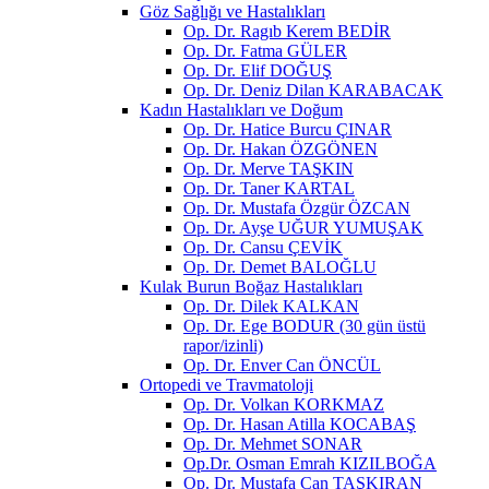
Göz Sağlığı ve Hastalıkları
Op. Dr. Ragıb Kerem BEDİR
Op. Dr. Fatma GÜLER
Op. Dr. Elif DOĞUŞ
Op. Dr. Deniz Dilan KARABACAK
Kadın Hastalıkları ve Doğum
Op. Dr. Hatice Burcu ÇINAR
Op. Dr. Hakan ÖZGÖNEN
Op. Dr. Merve TAŞKIN
Op. Dr. Taner KARTAL
Op. Dr. Mustafa Özgür ÖZCAN
Op. Dr. Ayşe UĞUR YUMUŞAK
Op. Dr. Cansu ÇEVİK
Op. Dr. Demet BALOĞLU
Kulak Burun Boğaz Hastalıkları
Op. Dr. Dilek KALKAN
Op. Dr. Ege BODUR (30 gün üstü
rapor/izinli)
Op. Dr. Enver Can ÖNCÜL
Ortopedi ve Travmatoloji
Op. Dr. Volkan KORKMAZ
Op. Dr. Hasan Atilla KOCABAŞ
Op. Dr. Mehmet SONAR
Op.Dr. Osman Emrah KIZILBOĞA
Op. Dr. Mustafa Can TAŞKIRAN