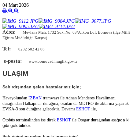
04 Mart 2026
Adres:
Mevlana Mah. 1732 Sok. No: 63/A İkon Loft Bornova (İlçe Milli
Eğitim Müdürlüğü Karşısı)
Tel:
0232 502 42 06
e-posta:
www.bornovadh.saglik.gov.tr
ULAŞIM
Şehirdışından gelen hastalarımız için;
Havayolundan
İZBAN
tramwayı ile Adnan Menderes Havalimanı
durağından Halkapınar durağına, oradan da METRO ile aktarma yaparak
EVKA-3 son durağına gelecektir. Devamı
ESHOT
ile,
ğıda ki
Otobüs terminalinden ise direk
ESHOT
ile Otogar durağından aşa
gibi gelebilirler.
Şehiriçindan gelen hastalarımız için;