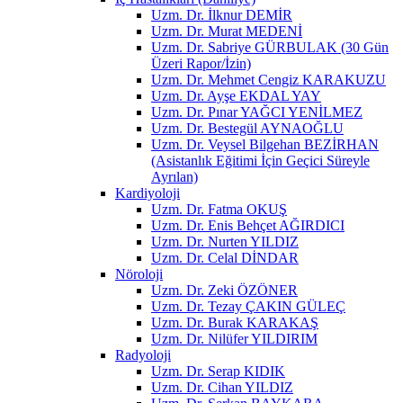
Uzm. Dr. İlknur DEMİR
Uzm. Dr. Murat MEDENİ
Uzm. Dr. Sabriye GÜRBULAK (30 Gün
Üzeri Rapor/İzin)
Uzm. Dr. Mehmet Cengiz KARAKUZU
Uzm. Dr. Ayşe EKDAL YAY
Uzm. Dr. Pınar YAĞCI YENİLMEZ
Uzm. Dr. Bestegül AYNAOĞLU
Uzm. Dr. Veysel Bilgehan BEZİRHAN
(Asistanlık Eğitimi İçin Geçici Süreyle
Ayrılan)
Kardiyoloji
Uzm. Dr. Fatma OKUŞ
Uzm. Dr. Enis Behçet AĞIRDICI
Uzm. Dr. Nurten YILDIZ
Uzm. Dr. Celal DİNDAR
Nöroloji
Uzm. Dr. Zeki ÖZÖNER
Uzm. Dr. Tezay ÇAKIN GÜLEÇ
Uzm. Dr. Burak KARAKAŞ
Uzm. Dr. Nilüfer YILDIRIM
Radyoloji
Uzm. Dr. Serap KIDIK
Uzm. Dr. Cihan YILDIZ