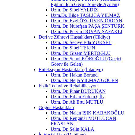
Eğitimi İçin Geçici Süreyle Ayrılan)
Uzm. Dr. Sibel YALDIZ
Uzm.Dr. Bilge TAŞLICA YILMAZ
Uzm. Dr. Ezgi ÖZGÜVEN ÖRCAN
Uzm. Dr. Nurefşan PAŞA ŞENTÜRK
Uzm. Dr. Pervin DOVAN ŞAFAKLI
Deri ve Zührevi Hastalıkları (Cildiye)
Uzm. Dr. Seciye Eda YÜKSEL
Uzm. Dr. Sibel TEKİN
Uzm. Dr. Gizem MERTOĞLU
Uzm. Dr. Şenol KÖROĞLU (Geçici
Görev ile Gelen)
Enfeksiyon Hastalıkları (İntaniye)
Uzm. Dr. Hakan Borand
Uzm. Dr. Nejla YILMAZ GÖCEN
Fizik Tedavi ve Rehabilitasyon
Uzm. Dr. Pınar DURUKAN
Uzm. Dr. Erhan Erdem ÇİL
Uzm. Dr. Ali Ertu MUTLU
Göğüs Hastalıkları
Uzm. Dr. Nalan IŞIK KABAKOĞLU
Uzm. Dr. Renginar MUTLUCAN
ERASLAN
Uzm. Dr. Selin KALA
İç Hastalıkları (Dahiliye)