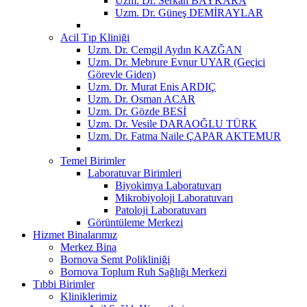
Uzm. Dr. Serkan BAYKARA
Uzm. Dr. Güneş DEMİRAYLAR
Acil Tıp Kliniği
Uzm. Dr. Cemgil Aydın KAZĞAN
Uzm. Dr. Mebrure Evnur UYAR (Geçici
Görevle Giden)
Uzm. Dr. Murat Enis ARDIÇ
Uzm. Dr. Osman ACAR
Uzm. Dr. Gözde BESİ
Uzm. Dr. Vesile DARAOĞLU TÜRK
Uzm. Dr. Fatma Naile ÇAPAR AKTEMUR
Temel Birimler
Laboratuvar Birimleri
Biyokimya Laboratuvarı
Mikrobiyoloji Laboratuvarı
Patoloji Laboratuvarı
Görüntüleme Merkezi
Hizmet Binalarımız
Merkez Bina
Bornova Semt Polikliniği
Bornova Toplum Ruh Sağlığı Merkezi
Tıbbi Birimler
Kliniklerimiz