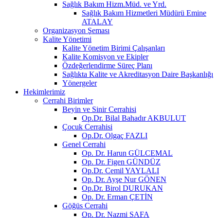
Sağlık Bakım Hizm.Müd. ve Yrd.
Sağlık Bakım Hizmetleri Müdürü Emine
ATALAY
Organizasyon Şeması
Kalite Yönetimi
Kalite Yönetim Birimi Çalışanları
Kalite Komisyon ve Ekipler
Özdeğerlendirme Süreç Planı
Sağlıkta Kalite ve Akreditasyon Daire Başkanlığı
Yönergeler
Hekimlerimiz
Cerrahi Birimler
Beyin ve Sinir Cerrahisi
Op.Dr. Bilal Bahadır AKBULUT
Çocuk Cerrahisi
Op.Dr. Olgaç FAZLI
Genel Cerrahi
Op. Dr. Harun GÜLCEMAL
Op. Dr. Figen GÜNDÜZ
Op.Dr. Cemil YAYLALI
Op. Dr. Ayşe Nur GÖNEN
Op.Dr. Birol DURUKAN
Op. Dr. Erman ÇETİN
Göğüs Cerrahi
Op. Dr. Nazmi SAFA