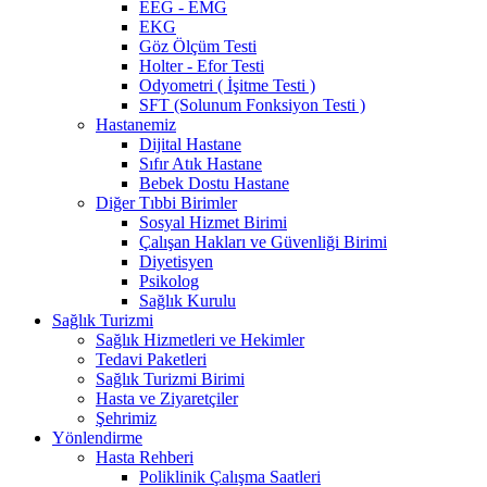
EEG - EMG
EKG
Göz Ölçüm Testi
Holter - Efor Testi
Odyometri ( İşitme Testi )
SFT (Solunum Fonksiyon Testi )
Hastanemiz
Dijital Hastane
Sıfır Atık Hastane
Bebek Dostu Hastane
Diğer Tıbbi Birimler
Sosyal Hizmet Birimi
Çalışan Hakları ve Güvenliği Birimi
Diyetisyen
Psikolog
Sağlık Kurulu
Sağlık Turizmi
Sağlık Hizmetleri ve Hekimler
Tedavi Paketleri
Sağlık Turizmi Birimi
Hasta ve Ziyaretçiler
Şehrimiz
Yönlendirme
Hasta Rehberi
Poliklinik Çalışma Saatleri