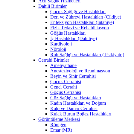
Acil Sağlık Hizmetleri
Dahili Birimler
Çocuk Sağlığı ve Hastalıkları
Deri ve Zührevi Hastalıkları (Cildiye)
Enfeksiyon Hastalıkları (İntaniye)
Fizik Tedavi ve Rehabilitasyon
Göğüs Hastalıkları
İç Hastalıkları (Dahiliye)
Kardiyoloji
Nöroloji
Ruh Sağlığı ve Hastalıkları ( Psikiyatri)
Cerrahi Birimler
Ameliyathane
Anesteziyoloji ve Reanimasyon
Beyin ve Sinir Cerrahisi
Çocuk Cerrahisi
Genel Cerrahi
Göğüs Cerrahisi
Göz Sağlığı ve Hastalıkları
Kadın Hastalıkları ve Doğum
Kalp ve Damar Cerrahisi
Kulak Burun Boğaz Hastalıkları
Görüntüleme Merkezi
Röntgen
Emar (MR)