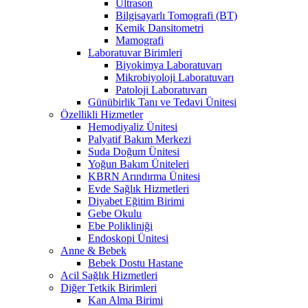
Ultrason
Bilgisayarlı Tomografi (BT)
Kemik Dansitometri
Mamografi
Laboratuvar Birimleri
Biyokimya Laboratuvarı
Mikrobiyoloji Laboratuvarı
Patoloji Laboratuvarı
Günübirlik Tanı ve Tedavi Ünitesi
Özellikli Hizmetler
Hemodiyaliz Ünitesi
Palyatif Bakım Merkezi
Suda Doğum Ünitesi
Yoğun Bakım Üniteleri
KBRN Arındırma Ünitesi
Evde Sağlık Hizmetleri
Diyabet Eğitim Birimi
Gebe Okulu
Ebe Polikliniği
Endoskopi Ünitesi
Anne & Bebek
Bebek Dostu Hastane
Acil Sağlık Hizmetleri
Diğer Tetkik Birimleri
Kan Alma Birimi