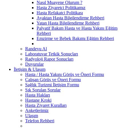
Nasıl Muayene Olurum ?
Hasta Ziyaretçi Politikamız
Hasta Refakatçi Politikası
Ayaktan Hasta Bilgilendirme Rehberi
Yatan Hasta Bilgilendirme Rehberi
Palyatif Bakım Hasta ve Hasta Yakını Eğitim
Rehberi
Emzirme ve Bebek Bakımı Eğitim Rehberi
Randevu Al
Laboratuvar Tetkik Sonuçları
Radyoloji Rapor Sonuçları
Duyurular
İletişim & Ulaşım
Hasta / Hasta Yakını Görüş ve Öneri Formu
Çalışan Görüş ve Öneri Formu
Sağlık Turizmi İletişim Formu
Sık Sorulan Sorular
Hasta Hakları
Hastane Kroki
Hasta Ziyaret Kuralları
Anketlerimiz
Ulaşım
Telefon Rehberi