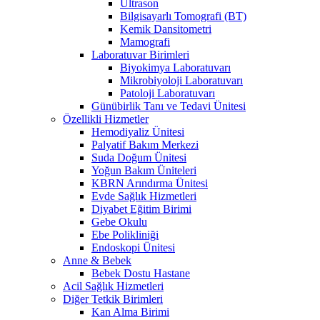
Ultrason
Bilgisayarlı Tomografi (BT)
Kemik Dansitometri
Mamografi
Laboratuvar Birimleri
Biyokimya Laboratuvarı
Mikrobiyoloji Laboratuvarı
Patoloji Laboratuvarı
Günübirlik Tanı ve Tedavi Ünitesi
Özellikli Hizmetler
Hemodiyaliz Ünitesi
Palyatif Bakım Merkezi
Suda Doğum Ünitesi
Yoğun Bakım Üniteleri
KBRN Arındırma Ünitesi
Evde Sağlık Hizmetleri
Diyabet Eğitim Birimi
Gebe Okulu
Ebe Polikliniği
Endoskopi Ünitesi
Anne & Bebek
Bebek Dostu Hastane
Acil Sağlık Hizmetleri
Diğer Tetkik Birimleri
Kan Alma Birimi