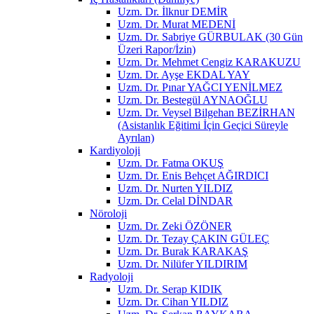
Uzm. Dr. İlknur DEMİR
Uzm. Dr. Murat MEDENİ
Uzm. Dr. Sabriye GÜRBULAK (30 Gün
Üzeri Rapor/İzin)
Uzm. Dr. Mehmet Cengiz KARAKUZU
Uzm. Dr. Ayşe EKDAL YAY
Uzm. Dr. Pınar YAĞCI YENİLMEZ
Uzm. Dr. Bestegül AYNAOĞLU
Uzm. Dr. Veysel Bilgehan BEZİRHAN
(Asistanlık Eğitimi İçin Geçici Süreyle
Ayrılan)
Kardiyoloji
Uzm. Dr. Fatma OKUŞ
Uzm. Dr. Enis Behçet AĞIRDICI
Uzm. Dr. Nurten YILDIZ
Uzm. Dr. Celal DİNDAR
Nöroloji
Uzm. Dr. Zeki ÖZÖNER
Uzm. Dr. Tezay ÇAKIN GÜLEÇ
Uzm. Dr. Burak KARAKAŞ
Uzm. Dr. Nilüfer YILDIRIM
Radyoloji
Uzm. Dr. Serap KIDIK
Uzm. Dr. Cihan YILDIZ