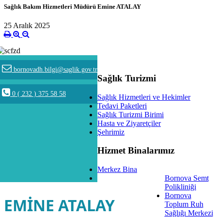
Sağlık Bakım Hizmetleri Müdürü Emine ATALAY
25 Aralık 2025
bornovadh.bilgi@saglik.gov.tr
Sağlık Turizmi
0 ( 232 ) 375 58 58
Sağlık Hizmetleri ve Hekimler
Tedavi Paketleri
Sağlık Turizmi Birimi
Hasta ve Ziyaretçiler
Şehrimiz
Hizmet Binalarımız
Merkez Bina
Bornova Semt
Polikliniği
Bornova
EMİNE ATALAY
Toplum Ruh
Sağlığı Merkezi