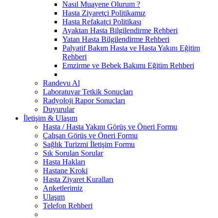
Nasıl Muayene Olurum ?
Hasta Ziyaretçi Politikamız
Hasta Refakatçi Politikası
Ayaktan Hasta Bilgilendirme Rehberi
Yatan Hasta Bilgilendirme Rehberi
Palyatif Bakım Hasta ve Hasta Yakını Eğitim
Rehberi
Emzirme ve Bebek Bakımı Eğitim Rehberi
Randevu Al
Laboratuvar Tetkik Sonuçları
Radyoloji Rapor Sonuçları
Duyurular
İletişim & Ulaşım
Hasta / Hasta Yakını Görüş ve Öneri Formu
Çalışan Görüş ve Öneri Formu
Sağlık Turizmi İletişim Formu
Sık Sorulan Sorular
Hasta Hakları
Hastane Kroki
Hasta Ziyaret Kuralları
Anketlerimiz
Ulaşım
Telefon Rehberi