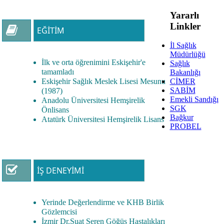
Yararlı
Linkler
EĞITIM
İl Sağlık
Müdürlüğü
İlk ve orta öğrenimini Eskişehir'e
Sağlık
tamamladı
Bakanlığı
Eskişehir Sağlık Meslek Lisesi Mesunu
CİMER
SABİM
(1987)
Emekli Sandığı
Anadolu Üniversitesi Hemşirelik
SGK
Önlisans
Bağkur
Atatürk Üniversitesi Hemşirelik Lisans
PROBEL
İŞ DENEYIMI
Yerinde Değerlendirme ve KHB Birlik
Gözlemcisi
İzmir Dr.Suat Seren Göğüs Hastalıkları