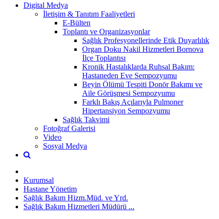
Digital Medya
İletişim & Tanıtım Faaliyetleri
E-Bülten
Toplantı ve Organizasyonlar
Sağlık Profesyonellerinde Etik Duyarlılık
Organ Doku Nakil Hizmetleri Bornova
İlçe Toplantısı
Kronik Hastalıklarda Ruhsal Bakım:
Hastaneden Eve Sempozyumu
Beyin Ölümü Tespiti Donör Bakımı ve
Aile Görüşmesi Sempozyumu
Farklı Bakış Açılarıyla Pulmoner
Hipertansiyon Sempozyumu
Sağlık Takvimi
Fotoğraf Galerisi
Video
Sosyal Medya
Kurumsal
Hastane Yönetim
Sağlık Bakım Hizm.Müd. ve Yrd.
Sağlık Bakım Hizmetleri Müdürü ...