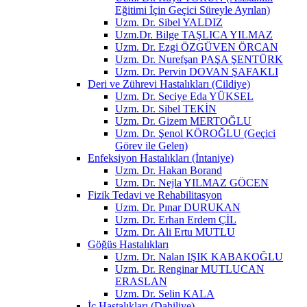
Eğitimi İçin Geçici Süreyle Ayrılan)
Uzm. Dr. Sibel YALDIZ
Uzm.Dr. Bilge TAŞLICA YILMAZ
Uzm. Dr. Ezgi ÖZGÜVEN ÖRCAN
Uzm. Dr. Nurefşan PAŞA ŞENTÜRK
Uzm. Dr. Pervin DOVAN ŞAFAKLI
Deri ve Zührevi Hastalıkları (Cildiye)
Uzm. Dr. Seciye Eda YÜKSEL
Uzm. Dr. Sibel TEKİN
Uzm. Dr. Gizem MERTOĞLU
Uzm. Dr. Şenol KÖROĞLU (Geçici
Görev ile Gelen)
Enfeksiyon Hastalıkları (İntaniye)
Uzm. Dr. Hakan Borand
Uzm. Dr. Nejla YILMAZ GÖCEN
Fizik Tedavi ve Rehabilitasyon
Uzm. Dr. Pınar DURUKAN
Uzm. Dr. Erhan Erdem ÇİL
Uzm. Dr. Ali Ertu MUTLU
Göğüs Hastalıkları
Uzm. Dr. Nalan IŞIK KABAKOĞLU
Uzm. Dr. Renginar MUTLUCAN
ERASLAN
Uzm. Dr. Selin KALA
İç Hastalıkları (Dahiliye)