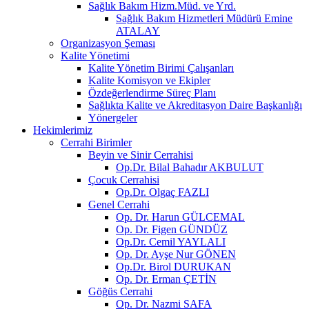
Sağlık Bakım Hizm.Müd. ve Yrd.
Sağlık Bakım Hizmetleri Müdürü Emine
ATALAY
Organizasyon Şeması
Kalite Yönetimi
Kalite Yönetim Birimi Çalışanları
Kalite Komisyon ve Ekipler
Özdeğerlendirme Süreç Planı
Sağlıkta Kalite ve Akreditasyon Daire Başkanlığı
Yönergeler
Hekimlerimiz
Cerrahi Birimler
Beyin ve Sinir Cerrahisi
Op.Dr. Bilal Bahadır AKBULUT
Çocuk Cerrahisi
Op.Dr. Olgaç FAZLI
Genel Cerrahi
Op. Dr. Harun GÜLCEMAL
Op. Dr. Figen GÜNDÜZ
Op.Dr. Cemil YAYLALI
Op. Dr. Ayşe Nur GÖNEN
Op.Dr. Birol DURUKAN
Op. Dr. Erman ÇETİN
Göğüs Cerrahi
Op. Dr. Nazmi SAFA