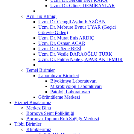
Uzm. Dr. Serkan BAYKARA
Uzm. Dr. Güneş DEMİRAYLAR
Acil Tıp Kliniği
Uzm. Dr. Cemgil Aydın KAZĞAN
Uzm. Dr. Mebrure Evnur UYAR (Geçici
Görevle Giden)
Uzm. Dr. Murat Enis ARDIÇ
Uzm. Dr. Osman ACAR
Uzm. Dr. Gözde BESİ
Uzm. Dr. Vesile DARAOĞLU TÜRK
Uzm. Dr. Fatma Naile ÇAPAR AKTEMUR
Temel Birimler
Laboratuvar Birimleri
Biyokimya Laboratuvarı
Mikrobiyoloji Laboratuvarı
Patoloji Laboratuvarı
Görüntüleme Merkezi
Hizmet Binalarımız
Merkez Bina
Bornova Semt Polikliniği
Bornova Toplum Ruh Sağlığı Merkezi
Tıbbi Birimler
Kliniklerimiz