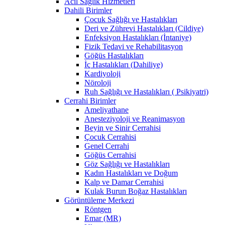
Acil Sağlık Hizmetleri
Dahili Birimler
Çocuk Sağlığı ve Hastalıkları
Deri ve Zührevi Hastalıkları (Cildiye)
Enfeksiyon Hastalıkları (İntaniye)
Fizik Tedavi ve Rehabilitasyon
Göğüs Hastalıkları
İç Hastalıkları (Dahiliye)
Kardiyoloji
Nöroloji
Ruh Sağlığı ve Hastalıkları ( Psikiyatri)
Cerrahi Birimler
Ameliyathane
Anesteziyoloji ve Reanimasyon
Beyin ve Sinir Cerrahisi
Çocuk Cerrahisi
Genel Cerrahi
Göğüs Cerrahisi
Göz Sağlığı ve Hastalıkları
Kadın Hastalıkları ve Doğum
Kalp ve Damar Cerrahisi
Kulak Burun Boğaz Hastalıkları
Görüntüleme Merkezi
Röntgen
Emar (MR)