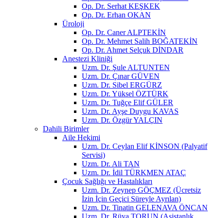
Op. Dr. Serhat KEŞKEK
Op. Dr. Erhan OKAN
Üroloji
Op. Dr. Caner ALPTEKİN
Op. Dr. Mehmet Salih BOĞATEKİN
Op. Dr. Ahmet Selçuk DİNDAR
Anestezi Kliniği
Uzm. Dr. Şule ALTUNTEN
Uzm. Dr. Çınar GÜVEN
Uzm. Dr. Sibel ERGÜRZ
Uzm. Dr. Yüksel ÖZTÜRK
Uzm. Dr. Tuğçe Elif GÜLER
Uzm. Dr. Ayşe Duygu KAVAS
Uzm. Dr. Özgür YALÇIN
Dahili Birimler
Aile Hekimi
Uzm. Dr. Ceylan Elif KİNSON (Palyatif
Servisi)
Uzm. Dr. Ali TAN
Uzm. Dr. İdil TÜRKMEN ATAÇ
Çocuk Sağlığı ve Hastalıkları
Uzm. Dr. Zeynep GÖÇMEZ (Ücretsiz
İzin İçin Geçici Süreyle Ayrılan)
Uzm. Dr. Tinatin GELENAVA ÖNCAN
Uzm. Dr. Rüya TORUN (Asistanlık