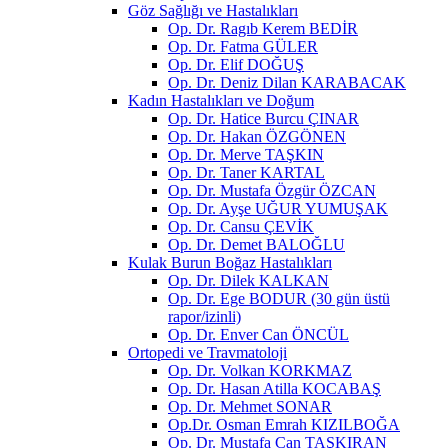
Göz Sağlığı ve Hastalıkları
Op. Dr. Ragıb Kerem BEDİR
Op. Dr. Fatma GÜLER
Op. Dr. Elif DOĞUŞ
Op. Dr. Deniz Dilan KARABACAK
Kadın Hastalıkları ve Doğum
Op. Dr. Hatice Burcu ÇINAR
Op. Dr. Hakan ÖZGÖNEN
Op. Dr. Merve TAŞKIN
Op. Dr. Taner KARTAL
Op. Dr. Mustafa Özgür ÖZCAN
Op. Dr. Ayşe UĞUR YUMUŞAK
Op. Dr. Cansu ÇEVİK
Op. Dr. Demet BALOĞLU
Kulak Burun Boğaz Hastalıkları
Op. Dr. Dilek KALKAN
Op. Dr. Ege BODUR (30 gün üstü
rapor/izinli)
Op. Dr. Enver Can ÖNCÜL
Ortopedi ve Travmatoloji
Op. Dr. Volkan KORKMAZ
Op. Dr. Hasan Atilla KOCABAŞ
Op. Dr. Mehmet SONAR
Op.Dr. Osman Emrah KIZILBOĞA
Op. Dr. Mustafa Can TAŞKIRAN