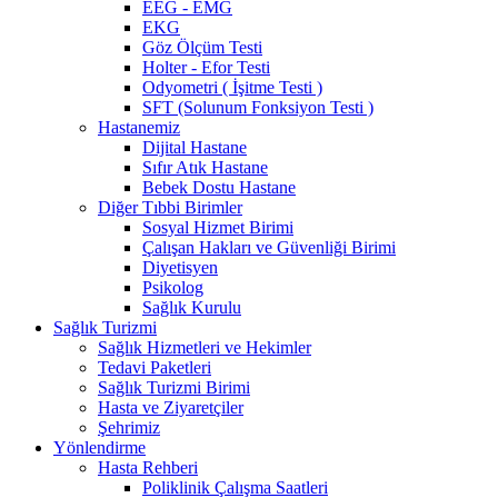
EEG - EMG
EKG
Göz Ölçüm Testi
Holter - Efor Testi
Odyometri ( İşitme Testi )
SFT (Solunum Fonksiyon Testi )
Hastanemiz
Dijital Hastane
Sıfır Atık Hastane
Bebek Dostu Hastane
Diğer Tıbbi Birimler
Sosyal Hizmet Birimi
Çalışan Hakları ve Güvenliği Birimi
Diyetisyen
Psikolog
Sağlık Kurulu
Sağlık Turizmi
Sağlık Hizmetleri ve Hekimler
Tedavi Paketleri
Sağlık Turizmi Birimi
Hasta ve Ziyaretçiler
Şehrimiz
Yönlendirme
Hasta Rehberi
Poliklinik Çalışma Saatleri