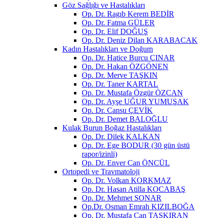
Göz Sağlığı ve Hastalıkları
Op. Dr. Ragıb Kerem BEDİR
Op. Dr. Fatma GÜLER
Op. Dr. Elif DOĞUŞ
Op. Dr. Deniz Dilan KARABACAK
Kadın Hastalıkları ve Doğum
Op. Dr. Hatice Burcu ÇINAR
Op. Dr. Hakan ÖZGÖNEN
Op. Dr. Merve TAŞKIN
Op. Dr. Taner KARTAL
Op. Dr. Mustafa Özgür ÖZCAN
Op. Dr. Ayşe UĞUR YUMUŞAK
Op. Dr. Cansu ÇEVİK
Op. Dr. Demet BALOĞLU
Kulak Burun Boğaz Hastalıkları
Op. Dr. Dilek KALKAN
Op. Dr. Ege BODUR (30 gün üstü
rapor/izinli)
Op. Dr. Enver Can ÖNCÜL
Ortopedi ve Travmatoloji
Op. Dr. Volkan KORKMAZ
Op. Dr. Hasan Atilla KOCABAŞ
Op. Dr. Mehmet SONAR
Op.Dr. Osman Emrah KIZILBOĞA
Op. Dr. Mustafa Can TAŞKIRAN