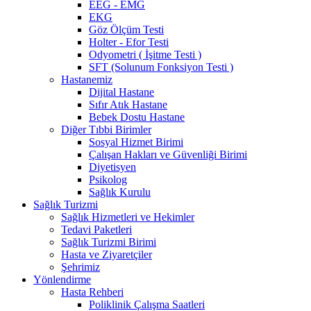
EEG - EMG
EKG
Göz Ölçüm Testi
Holter - Efor Testi
Odyometri ( İşitme Testi )
SFT (Solunum Fonksiyon Testi )
Hastanemiz
Dijital Hastane
Sıfır Atık Hastane
Bebek Dostu Hastane
Diğer Tıbbi Birimler
Sosyal Hizmet Birimi
Çalışan Hakları ve Güvenliği Birimi
Diyetisyen
Psikolog
Sağlık Kurulu
Sağlık Turizmi
Sağlık Hizmetleri ve Hekimler
Tedavi Paketleri
Sağlık Turizmi Birimi
Hasta ve Ziyaretçiler
Şehrimiz
Yönlendirme
Hasta Rehberi
Poliklinik Çalışma Saatleri