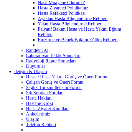
Nasıl Muayene Olurum ?
Hasta Ziyaretçi Politikamız
Hasta Refakatçi Politikası
Ayaktan Hasta Bilgilendirme Rehberi
Yatan Hasta Bilgilendirme Rehberi
Palyatif Bakım Hasta ve Hasta Yakını Eğitim
Rehberi
Emzirme ve Bebek Bakımı Eğitim Rehberi
Randevu Al
Laboratuvar Tetkik Sonuçları
Radyoloji Rapor Sonuçları
Duyurular
İletişim & Ulaşım
Hasta / Hasta Yakını Görüş ve Öneri Formu
Çalışan Görüş ve Öneri Formu
Sağlık Turizmi İletişim Formu
Sık Sorulan Sorular
Hasta Hakları
Hastane Kroki
Hasta Ziyaret Kuralları
Anketlerimiz
Ulaşım
Telefon Rehberi