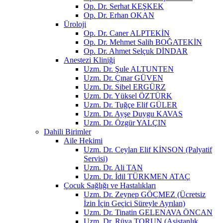
Op. Dr. Serhat KEŞKEK
Op. Dr. Erhan OKAN
Üroloji
Op. Dr. Caner ALPTEKİN
Op. Dr. Mehmet Salih BOĞATEKİN
Op. Dr. Ahmet Selçuk DİNDAR
Anestezi Kliniği
Uzm. Dr. Şule ALTUNTEN
Uzm. Dr. Çınar GÜVEN
Uzm. Dr. Sibel ERGÜRZ
Uzm. Dr. Yüksel ÖZTÜRK
Uzm. Dr. Tuğçe Elif GÜLER
Uzm. Dr. Ayşe Duygu KAVAS
Uzm. Dr. Özgür YALÇIN
Dahili Birimler
Aile Hekimi
Uzm. Dr. Ceylan Elif KİNSON (Palyatif
Servisi)
Uzm. Dr. Ali TAN
Uzm. Dr. İdil TÜRKMEN ATAÇ
Çocuk Sağlığı ve Hastalıkları
Uzm. Dr. Zeynep GÖÇMEZ (Ücretsiz
İzin İçin Geçici Süreyle Ayrılan)
Uzm. Dr. Tinatin GELENAVA ÖNCAN
Uzm. Dr. Rüya TORUN (Asistanlık