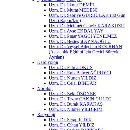
Uzm. Dr. İlknur DEMİR
Uzm. Dr. Murat MEDENİ
Uzm. Dr. Sabriye GÜRBULAK (30 Gün
Üzeri Rapor/İzin)
Uzm. Dr. Mehmet Cengiz KARAKUZU
Uzm. Dr. Ayşe EKDAL YAY
Uzm. Dr. Pınar YAĞCI YENİLMEZ
Uzm. Dr. Bestegül AYNAOĞLU
Uzm. Dr. Veysel Bilgehan BEZİRHAN
(Asistanlık Eğitimi İçin Geçici Süreyle
Ayrılan)
Kardiyoloji
Uzm. Dr. Fatma OKUŞ
Uzm. Dr. Enis Behçet AĞIRDICI
Uzm. Dr. Nurten YILDIZ
Uzm. Dr. Celal DİNDAR
Nöroloji
Uzm. Dr. Zeki ÖZÖNER
Uzm. Dr. Tezay ÇAKIN GÜLEÇ
Uzm. Dr. Burak KARAKAŞ
Uzm. Dr. Nilüfer YILDIRIM
Radyoloji
Uzm. Dr. Serap KIDIK
Uzm. Dr. Cihan YILDIZ