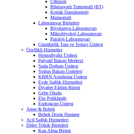
Ultrason
Bilgisayarlı Tomografi (BT)
Kemik Dansitometri
Mamografi
Laboratuvar Birimleri
Biyokimya Laboratuvarı
Mikrobiyoloji Laboratuvarı
Patoloji Laboratuvarı
Günübirlik Tanı ve Tedavi Ünitesi
Özellikli Hizmetler
Hemodiyaliz Ünitesi
Palyatif Bakım Merkezi
Suda Doğum Ünitesi
Yoğun Bakım Üniteleri
KBRN Arındırma Ünitesi
Evde Sağlık Hizmetleri
Diyabet Eğitim Birimi
Gebe Okulu
Ebe Polikliniği
Endoskopi Ünitesi
Anne & Bebek
Bebek Dostu Hastane
Acil Sağlık Hizmetleri
Diğer Tetkik Birimleri
Kan Alma Birimi