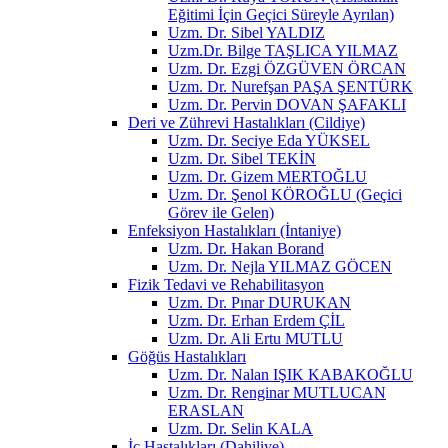
Eğitimi İçin Geçici Süreyle Ayrılan)
Uzm. Dr. Sibel YALDIZ
Uzm.Dr. Bilge TAŞLICA YILMAZ
Uzm. Dr. Ezgi ÖZGÜVEN ÖRCAN
Uzm. Dr. Nurefşan PAŞA ŞENTÜRK
Uzm. Dr. Pervin DOVAN ŞAFAKLI
Deri ve Zührevi Hastalıkları (Cildiye)
Uzm. Dr. Seciye Eda YÜKSEL
Uzm. Dr. Sibel TEKİN
Uzm. Dr. Gizem MERTOĞLU
Uzm. Dr. Şenol KÖROĞLU (Geçici
Görev ile Gelen)
Enfeksiyon Hastalıkları (İntaniye)
Uzm. Dr. Hakan Borand
Uzm. Dr. Nejla YILMAZ GÖCEN
Fizik Tedavi ve Rehabilitasyon
Uzm. Dr. Pınar DURUKAN
Uzm. Dr. Erhan Erdem ÇİL
Uzm. Dr. Ali Ertu MUTLU
Göğüs Hastalıkları
Uzm. Dr. Nalan IŞIK KABAKOĞLU
Uzm. Dr. Renginar MUTLUCAN
ERASLAN
Uzm. Dr. Selin KALA
İç Hastalıkları (Dahiliye)