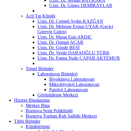
Uzm. Dr. Serkan BAYKARA
Uzm. Dr. Güneş DEMİRAYLAR
Acil Tıp Kliniği
Uzm. Dr. Cemgil Aydın KAZĞAN
Uzm. Dr. Mebrure Evnur UYAR (Geçici
Görevle Giden)
Uzm. Dr. Murat Enis ARDIÇ
Uzm. Dr. Osman ACAR
Uzm. Dr. Gözde BESİ
Uzm. Dr. Vesile DARAOĞLU TÜRK
Uzm. Dr. Fatma Naile ÇAPAR AKTEMUR
Temel Birimler
Laboratuvar Birimleri
Biyokimya Laboratuvarı
Mikrobiyoloji Laboratuvarı
Patoloji Laboratuvarı
Görüntüleme Merkezi
Hizmet Binalarımız
Merkez Bina
Bornova Semt Polikliniği
Bornova Toplum Ruh Sağlığı Merkezi
Tıbbi Birimler
Kliniklerimiz