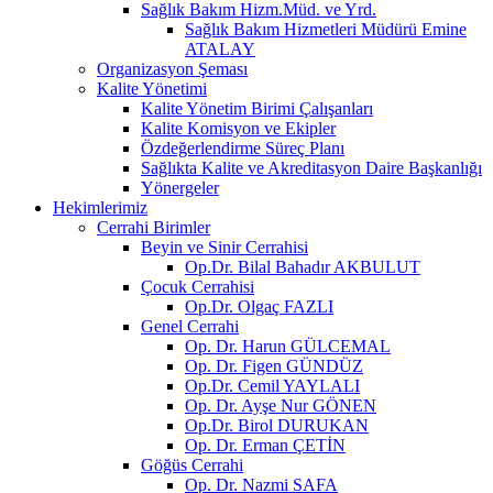
Sağlık Bakım Hizm.Müd. ve Yrd.
Sağlık Bakım Hizmetleri Müdürü Emine
ATALAY
Organizasyon Şeması
Kalite Yönetimi
Kalite Yönetim Birimi Çalışanları
Kalite Komisyon ve Ekipler
Özdeğerlendirme Süreç Planı
Sağlıkta Kalite ve Akreditasyon Daire Başkanlığı
Yönergeler
Hekimlerimiz
Cerrahi Birimler
Beyin ve Sinir Cerrahisi
Op.Dr. Bilal Bahadır AKBULUT
Çocuk Cerrahisi
Op.Dr. Olgaç FAZLI
Genel Cerrahi
Op. Dr. Harun GÜLCEMAL
Op. Dr. Figen GÜNDÜZ
Op.Dr. Cemil YAYLALI
Op. Dr. Ayşe Nur GÖNEN
Op.Dr. Birol DURUKAN
Op. Dr. Erman ÇETİN
Göğüs Cerrahi
Op. Dr. Nazmi SAFA