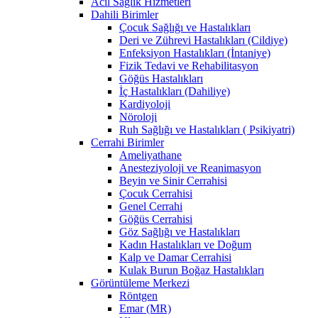
Acil Sağlık Hizmetleri
Dahili Birimler
Çocuk Sağlığı ve Hastalıkları
Deri ve Zührevi Hastalıkları (Cildiye)
Enfeksiyon Hastalıkları (İntaniye)
Fizik Tedavi ve Rehabilitasyon
Göğüs Hastalıkları
İç Hastalıkları (Dahiliye)
Kardiyoloji
Nöroloji
Ruh Sağlığı ve Hastalıkları ( Psikiyatri)
Cerrahi Birimler
Ameliyathane
Anesteziyoloji ve Reanimasyon
Beyin ve Sinir Cerrahisi
Çocuk Cerrahisi
Genel Cerrahi
Göğüs Cerrahisi
Göz Sağlığı ve Hastalıkları
Kadın Hastalıkları ve Doğum
Kalp ve Damar Cerrahisi
Kulak Burun Boğaz Hastalıkları
Görüntüleme Merkezi
Röntgen
Emar (MR)