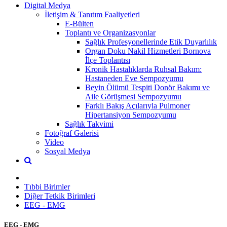
Digital Medya
İletişim & Tanıtım Faaliyetleri
E-Bülten
Toplantı ve Organizasyonlar
Sağlık Profesyonellerinde Etik Duyarlılık
Organ Doku Nakil Hizmetleri Bornova
İlçe Toplantısı
Kronik Hastalıklarda Ruhsal Bakım:
Hastaneden Eve Sempozyumu
Beyin Ölümü Tespiti Donör Bakımı ve
Aile Görüşmesi Sempozyumu
Farklı Bakış Açılarıyla Pulmoner
Hipertansiyon Sempozyumu
Sağlık Takvimi
Fotoğraf Galerisi
Video
Sosyal Medya
Tıbbi Birimler
Diğer Tetkik Birimleri
EEG - EMG
EEG - EMG