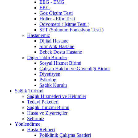
EEG - EMG
EKG
Göz Ölçüm Testi
Holter - Efor Testi
Odyometri ( İşitme Testi )
SFT (Solunum Fonksiyon Testi )
Hastanemiz
Dijital Hastane
Sıfır Atık Hastane
Bebek Dostu Hastane
Diğer Tıbbi Birimler
Sosyal Hizmet Birimi
Çalışan Hakları ve Güvenliği Birimi
Diyetisyen
Psikolog
Sağlık Kurulu
Sağlık Turizmi
Sağlık Hizmetleri ve Hekimler
Tedavi Paketleri
Sağlık Turizmi Birimi
Hasta ve Ziyaretçiler
Şehrimiz
Yönlendirme
Hasta Rehberi
Poliklinik Çalışma Saatleri