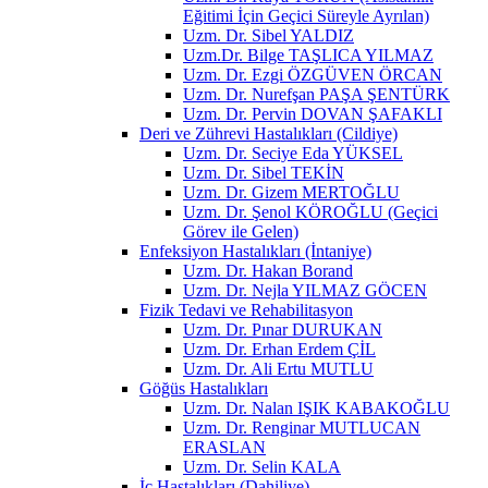
Eğitimi İçin Geçici Süreyle Ayrılan)
Uzm. Dr. Sibel YALDIZ
Uzm.Dr. Bilge TAŞLICA YILMAZ
Uzm. Dr. Ezgi ÖZGÜVEN ÖRCAN
Uzm. Dr. Nurefşan PAŞA ŞENTÜRK
Uzm. Dr. Pervin DOVAN ŞAFAKLI
Deri ve Zührevi Hastalıkları (Cildiye)
Uzm. Dr. Seciye Eda YÜKSEL
Uzm. Dr. Sibel TEKİN
Uzm. Dr. Gizem MERTOĞLU
Uzm. Dr. Şenol KÖROĞLU (Geçici
Görev ile Gelen)
Enfeksiyon Hastalıkları (İntaniye)
Uzm. Dr. Hakan Borand
Uzm. Dr. Nejla YILMAZ GÖCEN
Fizik Tedavi ve Rehabilitasyon
Uzm. Dr. Pınar DURUKAN
Uzm. Dr. Erhan Erdem ÇİL
Uzm. Dr. Ali Ertu MUTLU
Göğüs Hastalıkları
Uzm. Dr. Nalan IŞIK KABAKOĞLU
Uzm. Dr. Renginar MUTLUCAN
ERASLAN
Uzm. Dr. Selin KALA
İç Hastalıkları (Dahiliye)