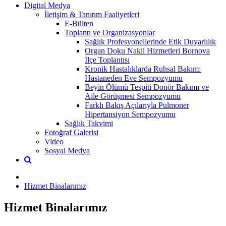
Digital Medya
İletişim & Tanıtım Faaliyetleri
E-Bülten
Toplantı ve Organizasyonlar
Sağlık Profesyonellerinde Etik Duyarlılık
Organ Doku Nakil Hizmetleri Bornova
İlçe Toplantısı
Kronik Hastalıklarda Ruhsal Bakım:
Hastaneden Eve Sempozyumu
Beyin Ölümü Tespiti Donör Bakımı ve
Aile Görüşmesi Sempozyumu
Farklı Bakış Açılarıyla Pulmoner
Hipertansiyon Sempozyumu
Sağlık Takvimi
Fotoğraf Galerisi
Video
Sosyal Medya
Hizmet Binalarımız
Hizmet Binalarımız