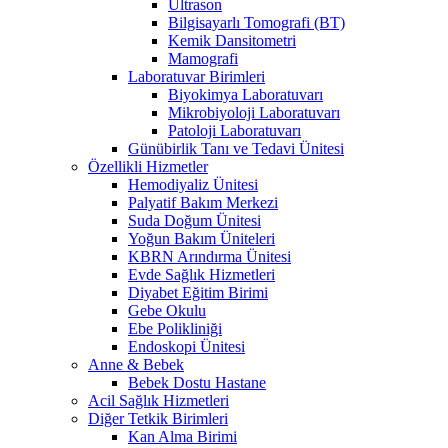
Ultrason
Bilgisayarlı Tomografi (BT)
Kemik Dansitometri
Mamografi
Laboratuvar Birimleri
Biyokimya Laboratuvarı
Mikrobiyoloji Laboratuvarı
Patoloji Laboratuvarı
Günübirlik Tanı ve Tedavi Ünitesi
Özellikli Hizmetler
Hemodiyaliz Ünitesi
Palyatif Bakım Merkezi
Suda Doğum Ünitesi
Yoğun Bakım Üniteleri
KBRN Arındırma Ünitesi
Evde Sağlık Hizmetleri
Diyabet Eğitim Birimi
Gebe Okulu
Ebe Polikliniği
Endoskopi Ünitesi
Anne & Bebek
Bebek Dostu Hastane
Acil Sağlık Hizmetleri
Diğer Tetkik Birimleri
Kan Alma Birimi