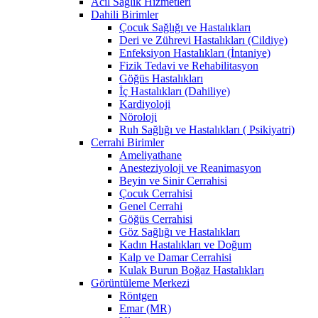
Acil Sağlık Hizmetleri
Dahili Birimler
Çocuk Sağlığı ve Hastalıkları
Deri ve Zührevi Hastalıkları (Cildiye)
Enfeksiyon Hastalıkları (İntaniye)
Fizik Tedavi ve Rehabilitasyon
Göğüs Hastalıkları
İç Hastalıkları (Dahiliye)
Kardiyoloji
Nöroloji
Ruh Sağlığı ve Hastalıkları ( Psikiyatri)
Cerrahi Birimler
Ameliyathane
Anesteziyoloji ve Reanimasyon
Beyin ve Sinir Cerrahisi
Çocuk Cerrahisi
Genel Cerrahi
Göğüs Cerrahisi
Göz Sağlığı ve Hastalıkları
Kadın Hastalıkları ve Doğum
Kalp ve Damar Cerrahisi
Kulak Burun Boğaz Hastalıkları
Görüntüleme Merkezi
Röntgen
Emar (MR)