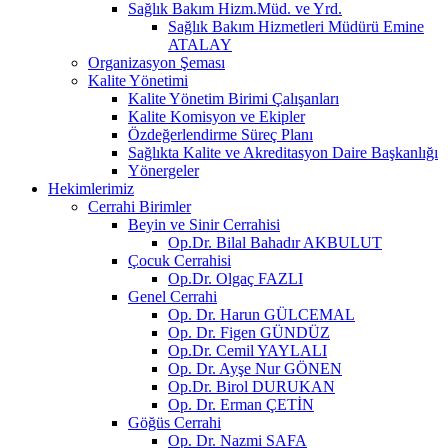
Sağlık Bakım Hizm.Müd. ve Yrd.
Sağlık Bakım Hizmetleri Müdürü Emine
ATALAY
Organizasyon Şeması
Kalite Yönetimi
Kalite Yönetim Birimi Çalışanları
Kalite Komisyon ve Ekipler
Özdeğerlendirme Süreç Planı
Sağlıkta Kalite ve Akreditasyon Daire Başkanlığı
Yönergeler
Hekimlerimiz
Cerrahi Birimler
Beyin ve Sinir Cerrahisi
Op.Dr. Bilal Bahadır AKBULUT
Çocuk Cerrahisi
Op.Dr. Olgaç FAZLI
Genel Cerrahi
Op. Dr. Harun GÜLCEMAL
Op. Dr. Figen GÜNDÜZ
Op.Dr. Cemil YAYLALI
Op. Dr. Ayşe Nur GÖNEN
Op.Dr. Birol DURUKAN
Op. Dr. Erman ÇETİN
Göğüs Cerrahi
Op. Dr. Nazmi SAFA