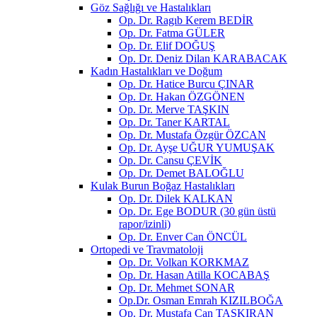
Göz Sağlığı ve Hastalıkları
Op. Dr. Ragıb Kerem BEDİR
Op. Dr. Fatma GÜLER
Op. Dr. Elif DOĞUŞ
Op. Dr. Deniz Dilan KARABACAK
Kadın Hastalıkları ve Doğum
Op. Dr. Hatice Burcu ÇINAR
Op. Dr. Hakan ÖZGÖNEN
Op. Dr. Merve TAŞKIN
Op. Dr. Taner KARTAL
Op. Dr. Mustafa Özgür ÖZCAN
Op. Dr. Ayşe UĞUR YUMUŞAK
Op. Dr. Cansu ÇEVİK
Op. Dr. Demet BALOĞLU
Kulak Burun Boğaz Hastalıkları
Op. Dr. Dilek KALKAN
Op. Dr. Ege BODUR (30 gün üstü
rapor/izinli)
Op. Dr. Enver Can ÖNCÜL
Ortopedi ve Travmatoloji
Op. Dr. Volkan KORKMAZ
Op. Dr. Hasan Atilla KOCABAŞ
Op. Dr. Mehmet SONAR
Op.Dr. Osman Emrah KIZILBOĞA
Op. Dr. Mustafa Can TAŞKIRAN