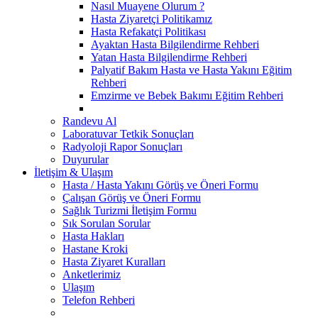
Nasıl Muayene Olurum ?
Hasta Ziyaretçi Politikamız
Hasta Refakatçi Politikası
Ayaktan Hasta Bilgilendirme Rehberi
Yatan Hasta Bilgilendirme Rehberi
Palyatif Bakım Hasta ve Hasta Yakını Eğitim
Rehberi
Emzirme ve Bebek Bakımı Eğitim Rehberi
Randevu Al
Laboratuvar Tetkik Sonuçları
Radyoloji Rapor Sonuçları
Duyurular
İletişim & Ulaşım
Hasta / Hasta Yakını Görüş ve Öneri Formu
Çalışan Görüş ve Öneri Formu
Sağlık Turizmi İletişim Formu
Sık Sorulan Sorular
Hasta Hakları
Hastane Kroki
Hasta Ziyaret Kuralları
Anketlerimiz
Ulaşım
Telefon Rehberi