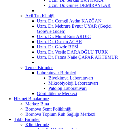
Uzm. Dr. Serkan BAYKARA
Uzm. Dr. Güneş DEMİRAYLAR
Acil Tıp Kliniği
Uzm. Dr. Cemgil Aydın KAZĞAN
Uzm. Dr. Mebrure Evnur UYAR (Geçici
Görevle Giden)
Uzm. Dr. Murat Enis ARDIÇ
Uzm. Dr. Osman ACAR
Uzm. Dr. Gözde BESİ
Uzm. Dr. Vesile DARAOĞLU TÜRK
Uzm. Dr. Fatma Naile ÇAPAR AKTEMUR
Temel Birimler
Laboratuvar Birimleri
Biyokimya Laboratuvarı
Mikrobiyoloji Laboratuvarı
Patoloji Laboratuvarı
Görüntüleme Merkezi
Hizmet Binalarımız
Merkez Bina
Bornova Semt Polikliniği
Bornova Toplum Ruh Sağlığı Merkezi
Tıbbi Birimler
Kliniklerimiz