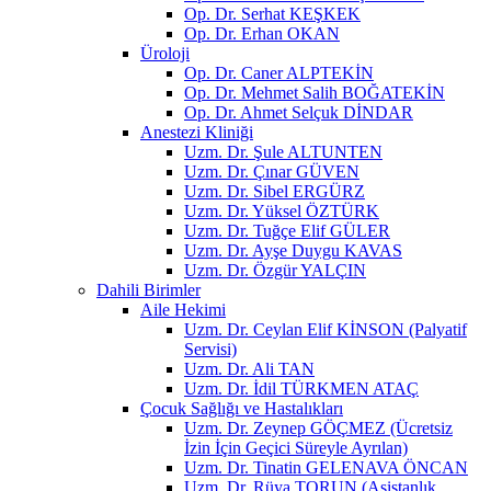
Op. Dr. Serhat KEŞKEK
Op. Dr. Erhan OKAN
Üroloji
Op. Dr. Caner ALPTEKİN
Op. Dr. Mehmet Salih BOĞATEKİN
Op. Dr. Ahmet Selçuk DİNDAR
Anestezi Kliniği
Uzm. Dr. Şule ALTUNTEN
Uzm. Dr. Çınar GÜVEN
Uzm. Dr. Sibel ERGÜRZ
Uzm. Dr. Yüksel ÖZTÜRK
Uzm. Dr. Tuğçe Elif GÜLER
Uzm. Dr. Ayşe Duygu KAVAS
Uzm. Dr. Özgür YALÇIN
Dahili Birimler
Aile Hekimi
Uzm. Dr. Ceylan Elif KİNSON (Palyatif
Servisi)
Uzm. Dr. Ali TAN
Uzm. Dr. İdil TÜRKMEN ATAÇ
Çocuk Sağlığı ve Hastalıkları
Uzm. Dr. Zeynep GÖÇMEZ (Ücretsiz
İzin İçin Geçici Süreyle Ayrılan)
Uzm. Dr. Tinatin GELENAVA ÖNCAN
Uzm. Dr. Rüya TORUN (Asistanlık