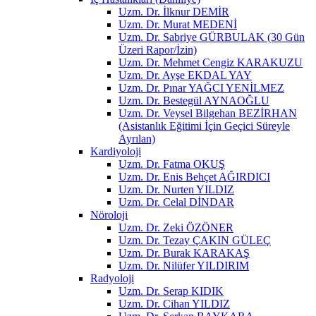
Uzm. Dr. İlknur DEMİR
Uzm. Dr. Murat MEDENİ
Uzm. Dr. Sabriye GÜRBULAK (30 Gün
Üzeri Rapor/İzin)
Uzm. Dr. Mehmet Cengiz KARAKUZU
Uzm. Dr. Ayşe EKDAL YAY
Uzm. Dr. Pınar YAĞCI YENİLMEZ
Uzm. Dr. Bestegül AYNAOĞLU
Uzm. Dr. Veysel Bilgehan BEZİRHAN
(Asistanlık Eğitimi İçin Geçici Süreyle
Ayrılan)
Kardiyoloji
Uzm. Dr. Fatma OKUŞ
Uzm. Dr. Enis Behçet AĞIRDICI
Uzm. Dr. Nurten YILDIZ
Uzm. Dr. Celal DİNDAR
Nöroloji
Uzm. Dr. Zeki ÖZÖNER
Uzm. Dr. Tezay ÇAKIN GÜLEÇ
Uzm. Dr. Burak KARAKAŞ
Uzm. Dr. Nilüfer YILDIRIM
Radyoloji
Uzm. Dr. Serap KIDIK
Uzm. Dr. Cihan YILDIZ