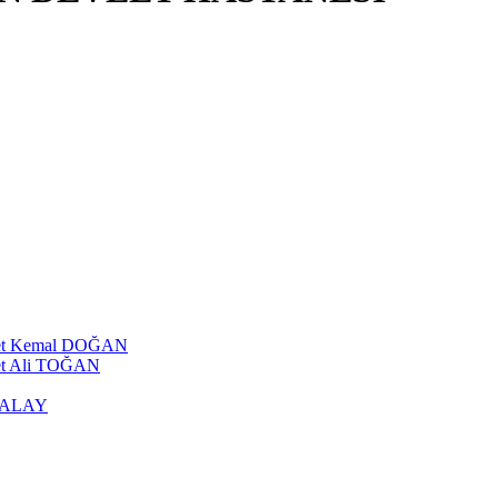
ehmet Kemal DOĞAN
met Ali TOĞAN
ATALAY