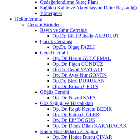
Özdeğerlendirme Süreç Planı
Sağlıkta Kalite ve Akreditasyon Daire Başkanlığı
Yönergeler
Hekimlerimiz
Cerrahi Birimler
Beyin ve Sinir Cerrahisi
Op.Dr. Bilal Bahadır AKBULUT
Çocuk Cerrahisi
Op.Dr. Olgaç FAZLI
Genel Cerrahi
Op. Dr. Harun GÜLCEMAL
Op. Dr. Figen GÜNDÜZ
Op.Dr. Cemil YAYLALI
Op. Dr. Ayşe Nur GÖNEN
Op.Dr. Birol DURUKAN
Op. Dr. Erman ÇETİN
Göğüs Cerrahi
Op. Dr. Nazmi SAFA
Göz Sağlığı ve Hastalıkları
Op. Dr. Ragıb Kerem BEDİR
Op. Dr. Fatma GÜLER
Op. Dr. Elif DOĞUŞ
Op. Dr. Deniz Dilan KARABACAK
Kadın Hastalıkları ve Doğum
Op. Dr. Hatice Burcu ÇINAR