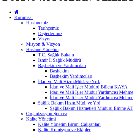
Kurumsal
Hastanemiz
Tarihçemiz
Değerlerimiz
Vizyon
Misyon & Vizyon
Hastane Yönetim
T.C. Sağlık Bakanı
İzmir İl Sağlık Müdürü
Başhekim ve Yardımcıları
Başhekim
Başhekim Yardımcıları
İdari ve Mali Hizm.Müd. ve Yrd.
İdari ve Mali İşler Müdürü Bülent KAYA
İdari ve Mali İşler Müdür Yardımcısı M
İdari ve Mali İşler Müdür Yardımcısı Meh
Sağlık Bakım Hizm.Müd. ve Yrd.
Sağlık Bakım Hizmetleri Müdürü Emine 
Organizasyon Şeması
Kalite Yönetimi
Kalite Yönetim Birimi Çalışanları
Kalite Komisyon ve Ekipler