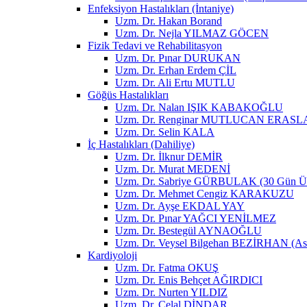
Enfeksiyon Hastalıkları (İntaniye)
Uzm. Dr. Hakan Borand
Uzm. Dr. Nejla YILMAZ GÖCEN
Fizik Tedavi ve Rehabilitasyon
Uzm. Dr. Pınar DURUKAN
Uzm. Dr. Erhan Erdem ÇİL
Uzm. Dr. Ali Ertu MUTLU
Göğüs Hastalıkları
Uzm. Dr. Nalan IŞIK KABAKOĞLU
Uzm. Dr. Renginar MUTLUCAN ERAS
Uzm. Dr. Selin KALA
İç Hastalıkları (Dahiliye)
Uzm. Dr. İlknur DEMİR
Uzm. Dr. Murat MEDENİ
Uzm. Dr. Sabriye GÜRBULAK (30 Gün Üze
Uzm. Dr. Mehmet Cengiz KARAKUZU
Uzm. Dr. Ayşe EKDAL YAY
Uzm. Dr. Pınar YAĞCI YENİLMEZ
Uzm. Dr. Bestegül AYNAOĞLU
Uzm. Dr. Veysel Bilgehan BEZİRHAN (Asista
Kardiyoloji
Uzm. Dr. Fatma OKUŞ
Uzm. Dr. Enis Behçet AĞIRDICI
Uzm. Dr. Nurten YILDIZ
Uzm. Dr. Celal DİNDAR