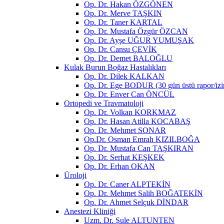
Op. Dr. Hakan ÖZGÖNEN
Op. Dr. Merve TAŞKIN
Op. Dr. Taner KARTAL
Op. Dr. Mustafa Özgür ÖZCAN
Op. Dr. Ayşe UĞUR YUMUŞAK
Op. Dr. Cansu ÇEVİK
Op. Dr. Demet BALOĞLU
Kulak Burun Boğaz Hastalıkları
Op. Dr. Dilek KALKAN
Op. Dr. Ege BODUR (30 gün üstü rapor/izin
Op. Dr. Enver Can ÖNCÜL
Ortopedi ve Travmatoloji
Op. Dr. Volkan KORKMAZ
Op. Dr. Hasan Atilla KOCABAŞ
Op. Dr. Mehmet SONAR
Op.Dr. Osman Emrah KIZILBOĞA
Op. Dr. Mustafa Can TAŞKIRAN
Op. Dr. Serhat KEŞKEK
Op. Dr. Erhan OKAN
Üroloji
Op. Dr. Caner ALPTEKİN
Op. Dr. Mehmet Salih BOĞATEKİN
Op. Dr. Ahmet Selçuk DİNDAR
Anestezi Kliniği
Uzm. Dr. Şule ALTUNTEN