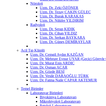
Nöroloji
Uzm. Dr. Zeki ÖZÖNER
Uzm. Dr. Tezay ÇAKIN GÜLEÇ
Uzm. Dr. Burak KARAKAŞ
Uzm. Dr. Nilüfer YILDIRIM
Radyoloji
Uzm. Dr. Serap KIDIK
Uzm. Dr. Cihan YILDIZ
Uzm. Dr. Serkan BAYKARA
Uzm. Dr. Güneş DEMİRAYLAR
Acil Tıp Kliniği
Uzm. Dr. Cemgil Aydın KAZĞAN
Uzm. Dr. Mebrure Evnur UYAR (Geçici Görevle 
Uzm. Dr. Murat Enis ARDIÇ
Uzm. Dr. Osman ACAR
Uzm. Dr. Gözde BESİ
Uzm. Dr. Vesile DARAOĞLU TÜRK
Uzm. Dr. Fatma Naile ÇAPAR AKTEMUR
Temel Birimler
Laboratuvar Birimleri
Biyokimya Laboratuvarı
Mikrobiyoloji Laboratuvarı
Patoloji Laboratuvarı