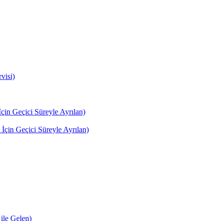
visi)
in Geçici Süreyle Ayrılan)
çin Geçici Süreyle Ayrılan)
le Gelen)