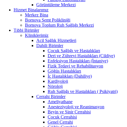
Görüntüleme Merkezi
Hizmet Binalarımız
Merkez Bina
Bornova Semt Polikliniği
Bornova Toplum Ruh Sağlığı Merkezi
Tıbbi Birimler
Kliniklerimiz
Acil Sağlık Hizmetleri
Dahili Birimler
Çocuk Sağlığı ve Hastalıkları
Deri ve Zührevi Hastalıkları (Cildiye)
Enfeksiyon Hastalıkları (İntaniye)
Fizik Tedavi ve Rehabilitasyon
Göğüs Hastalıkları
İç Hastalıkları (Dahiliye)
Kardiyoloji
Nöroloji
Ruh Sağlığı ve Hastalıkları ( Psikiyatri)
Cerrahi Birimler
Ameliyathane
Anesteziyoloji ve Reanimasyon
Beyin ve Sinir Cerrahisi
Çocuk Cerrahisi
Genel Cerrahi