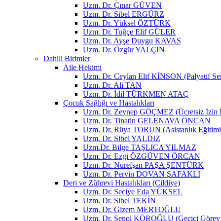
Uzm. Dr. Çınar GÜVEN
Uzm. Dr. Sibel ERGÜRZ
Uzm. Dr. Yüksel ÖZTÜRK
Uzm. Dr. Tuğçe Elif GÜLER
Uzm. Dr. Ayşe Duygu KAVAS
Uzm. Dr. Özgür YALÇIN
Dahili Birimler
Aile Hekimi
Uzm. Dr. Ceylan Elif KİNSON (Palyatif Ser
Uzm. Dr. Ali TAN
Uzm. Dr. İdil TÜRKMEN ATAÇ
Çocuk Sağlığı ve Hastalıkları
Uzm. Dr. Zeynep GÖÇMEZ (Ücretsiz İzin İç
Uzm. Dr. Tinatin GELENAVA ÖNCAN
Uzm. Dr. Rüya TORUN (Asistanlık Eğitimi İ
Uzm. Dr. Sibel YALDIZ
Uzm.Dr. Bilge TAŞLICA YILMAZ
Uzm. Dr. Ezgi ÖZGÜVEN ÖRCAN
Uzm. Dr. Nurefşan PAŞA ŞENTÜRK
Uzm. Dr. Pervin DOVAN ŞAFAKLI
Deri ve Zührevi Hastalıkları (Cildiye)
Uzm. Dr. Seciye Eda YÜKSEL
Uzm. Dr. Sibel TEKİN
Uzm. Dr. Gizem MERTOĞLU
Uzm. Dr. Şenol KÖROĞLU (Geçici Görev i