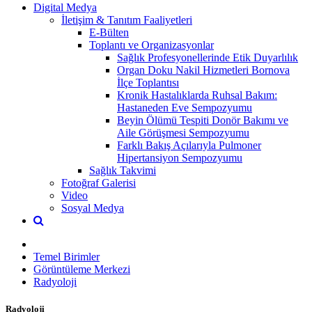
Digital Medya
İletişim & Tanıtım Faaliyetleri
E-Bülten
Toplantı ve Organizasyonlar
Sağlık Profesyonellerinde Etik Duyarlılık
Organ Doku Nakil Hizmetleri Bornova
İlçe Toplantısı
Kronik Hastalıklarda Ruhsal Bakım:
Hastaneden Eve Sempozyumu
Beyin Ölümü Tespiti Donör Bakımı ve
Aile Görüşmesi Sempozyumu
Farklı Bakış Açılarıyla Pulmoner
Hipertansiyon Sempozyumu
Sağlık Takvimi
Fotoğraf Galerisi
Video
Sosyal Medya
Temel Birimler
Görüntüleme Merkezi
Radyoloji
Radyoloji