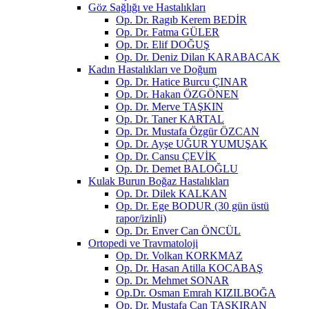
Göz Sağlığı ve Hastalıkları
Op. Dr. Ragıb Kerem BEDİR
Op. Dr. Fatma GÜLER
Op. Dr. Elif DOĞUŞ
Op. Dr. Deniz Dilan KARABACAK
Kadın Hastalıkları ve Doğum
Op. Dr. Hatice Burcu ÇINAR
Op. Dr. Hakan ÖZGÖNEN
Op. Dr. Merve TAŞKIN
Op. Dr. Taner KARTAL
Op. Dr. Mustafa Özgür ÖZCAN
Op. Dr. Ayşe UĞUR YUMUŞAK
Op. Dr. Cansu ÇEVİK
Op. Dr. Demet BALOĞLU
Kulak Burun Boğaz Hastalıkları
Op. Dr. Dilek KALKAN
Op. Dr. Ege BODUR (30 gün üstü
rapor/izinli)
Op. Dr. Enver Can ÖNCÜL
Ortopedi ve Travmatoloji
Op. Dr. Volkan KORKMAZ
Op. Dr. Hasan Atilla KOCABAŞ
Op. Dr. Mehmet SONAR
Op.Dr. Osman Emrah KIZILBOĞA
Op. Dr. Mustafa Can TAŞKIRAN