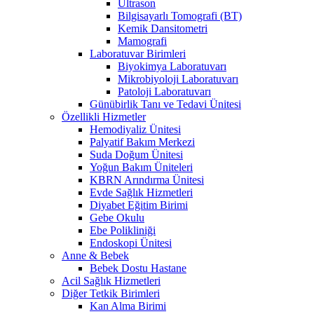
Ultrason
Bilgisayarlı Tomografi (BT)
Kemik Dansitometri
Mamografi
Laboratuvar Birimleri
Biyokimya Laboratuvarı
Mikrobiyoloji Laboratuvarı
Patoloji Laboratuvarı
Günübirlik Tanı ve Tedavi Ünitesi
Özellikli Hizmetler
Hemodiyaliz Ünitesi
Palyatif Bakım Merkezi
Suda Doğum Ünitesi
Yoğun Bakım Üniteleri
KBRN Arındırma Ünitesi
Evde Sağlık Hizmetleri
Diyabet Eğitim Birimi
Gebe Okulu
Ebe Polikliniği
Endoskopi Ünitesi
Anne & Bebek
Bebek Dostu Hastane
Acil Sağlık Hizmetleri
Diğer Tetkik Birimleri
Kan Alma Birimi