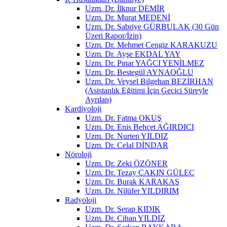
Uzm. Dr. İlknur DEMİR
Uzm. Dr. Murat MEDENİ
Uzm. Dr. Sabriye GÜRBULAK (30 Gün
Üzeri Rapor/İzin)
Uzm. Dr. Mehmet Cengiz KARAKUZU
Uzm. Dr. Ayşe EKDAL YAY
Uzm. Dr. Pınar YAĞCI YENİLMEZ
Uzm. Dr. Bestegül AYNAOĞLU
Uzm. Dr. Veysel Bilgehan BEZİRHAN
(Asistanlık Eğitimi İçin Geçici Süreyle
Ayrılan)
Kardiyoloji
Uzm. Dr. Fatma OKUŞ
Uzm. Dr. Enis Behçet AĞIRDICI
Uzm. Dr. Nurten YILDIZ
Uzm. Dr. Celal DİNDAR
Nöroloji
Uzm. Dr. Zeki ÖZÖNER
Uzm. Dr. Tezay ÇAKIN GÜLEÇ
Uzm. Dr. Burak KARAKAŞ
Uzm. Dr. Nilüfer YILDIRIM
Radyoloji
Uzm. Dr. Serap KIDIK
Uzm. Dr. Cihan YILDIZ