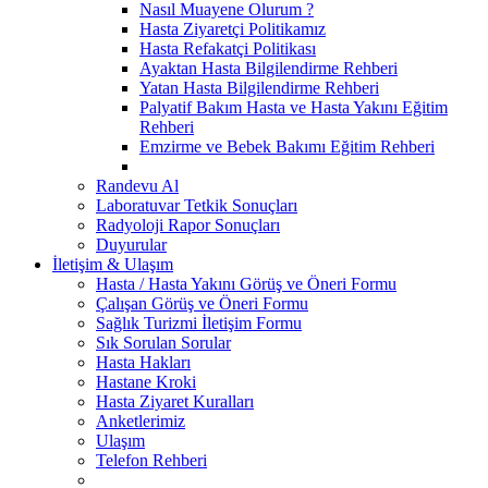
Nasıl Muayene Olurum ?
Hasta Ziyaretçi Politikamız
Hasta Refakatçi Politikası
Ayaktan Hasta Bilgilendirme Rehberi
Yatan Hasta Bilgilendirme Rehberi
Palyatif Bakım Hasta ve Hasta Yakını Eğitim
Rehberi
Emzirme ve Bebek Bakımı Eğitim Rehberi
Randevu Al
Laboratuvar Tetkik Sonuçları
Radyoloji Rapor Sonuçları
Duyurular
İletişim & Ulaşım
Hasta / Hasta Yakını Görüş ve Öneri Formu
Çalışan Görüş ve Öneri Formu
Sağlık Turizmi İletişim Formu
Sık Sorulan Sorular
Hasta Hakları
Hastane Kroki
Hasta Ziyaret Kuralları
Anketlerimiz
Ulaşım
Telefon Rehberi