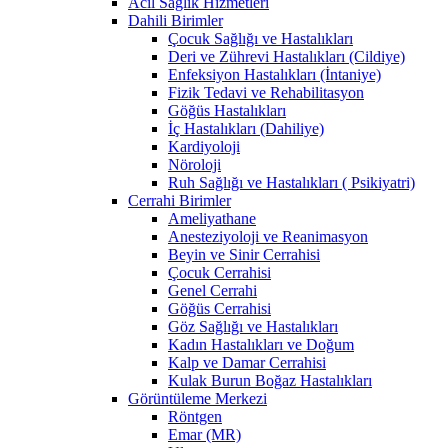
Acil Sağlık Hizmetleri
Dahili Birimler
Çocuk Sağlığı ve Hastalıkları
Deri ve Zührevi Hastalıkları (Cildiye)
Enfeksiyon Hastalıkları (İntaniye)
Fizik Tedavi ve Rehabilitasyon
Göğüs Hastalıkları
İç Hastalıkları (Dahiliye)
Kardiyoloji
Nöroloji
Ruh Sağlığı ve Hastalıkları ( Psikiyatri)
Cerrahi Birimler
Ameliyathane
Anesteziyoloji ve Reanimasyon
Beyin ve Sinir Cerrahisi
Çocuk Cerrahisi
Genel Cerrahi
Göğüs Cerrahisi
Göz Sağlığı ve Hastalıkları
Kadın Hastalıkları ve Doğum
Kalp ve Damar Cerrahisi
Kulak Burun Boğaz Hastalıkları
Görüntüleme Merkezi
Röntgen
Emar (MR)