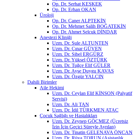
Op. Dr. Serhat KEŞKEK
Op. Dr. Erhan OKAN
Üroloji
Op. Dr. Caner ALPTEKİN
Op. Dr. Mehmet Salih BOĞATEKİN
Op. Dr. Ahmet Selçuk DİNDAR
Anestezi Kliniği
Uzm. Dr. Şule ALTUNTEN
Uzm. Dr. Çınar GÜVEN
Uzm. Dr. Sibel ERGÜRZ
Uzm. Dr. Yüksel ÖZTÜRK
Uzm. Dr. Tuğçe Elif GÜLER
Uzm. Dr. Ayşe Duygu KAVAS
Uzm. Dr. Özgür YALÇIN
Dahili Birimler
Aile Hekimi
Uzm. Dr. Ceylan Elif KİNSON (Palyatif
Servisi)
Uzm. Dr. Ali TAN
Uzm. Dr. İdil TÜRKMEN ATAÇ
Çocuk Sağlığı ve Hastalıkları
Uzm. Dr. Zeynep GÖÇMEZ (Ücretsiz
İzin İçin Geçici Süreyle Ayrılan)
Uzm. Dr. Tinatin GELENAVA ÖNCAN
Uzm. Dr. Rüya TORUN (Asistanlık