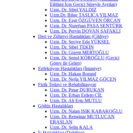
Eğitimi İçin Geçici Süreyle Ayrılan)
Uzm. Dr. Sibel YALDIZ
Uzm.Dr. Bilge TAŞLICA YILMAZ
Uzm. Dr. Ezgi ÖZGÜVEN ÖRCAN
Uzm. Dr. Nurefşan PAŞA ŞENTÜRK
Uzm. Dr. Pervin DOVAN ŞAFAKLI
Deri ve Zührevi Hastalıkları (Cildiye)
Uzm. Dr. Seciye Eda YÜKSEL
Uzm. Dr. Sibel TEKİN
Uzm. Dr. Gizem MERTOĞLU
Uzm. Dr. Şenol KÖROĞLU (Geçici
Görev ile Gelen)
Enfeksiyon Hastalıkları (İntaniye)
Uzm. Dr. Hakan Borand
Uzm. Dr. Nejla YILMAZ GÖCEN
Fizik Tedavi ve Rehabilitasyon
Uzm. Dr. Pınar DURUKAN
Uzm. Dr. Erhan Erdem ÇİL
Uzm. Dr. Ali Ertu MUTLU
Göğüs Hastalıkları
Uzm. Dr. Nalan IŞIK KABAKOĞLU
Uzm. Dr. Renginar MUTLUCAN
ERASLAN
Uzm. Dr. Selin KALA
İç Hastalıkları (Dahiliye)