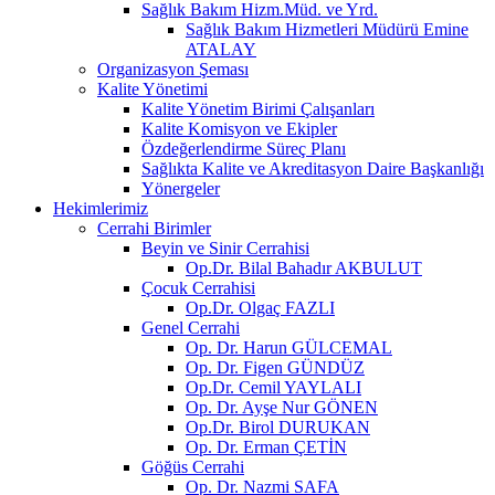
Sağlık Bakım Hizm.Müd. ve Yrd.
Sağlık Bakım Hizmetleri Müdürü Emine
ATALAY
Organizasyon Şeması
Kalite Yönetimi
Kalite Yönetim Birimi Çalışanları
Kalite Komisyon ve Ekipler
Özdeğerlendirme Süreç Planı
Sağlıkta Kalite ve Akreditasyon Daire Başkanlığı
Yönergeler
Hekimlerimiz
Cerrahi Birimler
Beyin ve Sinir Cerrahisi
Op.Dr. Bilal Bahadır AKBULUT
Çocuk Cerrahisi
Op.Dr. Olgaç FAZLI
Genel Cerrahi
Op. Dr. Harun GÜLCEMAL
Op. Dr. Figen GÜNDÜZ
Op.Dr. Cemil YAYLALI
Op. Dr. Ayşe Nur GÖNEN
Op.Dr. Birol DURUKAN
Op. Dr. Erman ÇETİN
Göğüs Cerrahi
Op. Dr. Nazmi SAFA