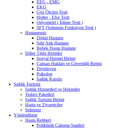
EEG - EMG
EKG
Göz Ölçüm Testi
Holter - Efor Testi
Odyometri ( İşitme Testi )
SFT (Solunum Fonksiyon Testi )
Hastanemiz
Dijital Hastane
Sıfır Atık Hastane
Bebek Dostu Hastane
Diğer Tıbbi Birimler
Sosyal Hizmet Birimi
Çalışan Hakları ve Güvenliği Birimi
Diyetisyen
Psikolog
Sağlık Kurulu
Sağlık Turizmi
Sağlık Hizmetleri ve Hekimler
Tedavi Paketleri
Sağlık Turizmi Birimi
Hasta ve Ziyaretçiler
Şehrimiz
Yönlendirme
Hasta Rehberi
Poliklinik Çalışma Saatleri