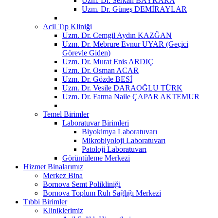
Uzm. Dr. Serkan BAYKARA
Uzm. Dr. Güneş DEMİRAYLAR
Acil Tıp Kliniği
Uzm. Dr. Cemgil Aydın KAZĞAN
Uzm. Dr. Mebrure Evnur UYAR (Geçici
Görevle Giden)
Uzm. Dr. Murat Enis ARDIÇ
Uzm. Dr. Osman ACAR
Uzm. Dr. Gözde BESİ
Uzm. Dr. Vesile DARAOĞLU TÜRK
Uzm. Dr. Fatma Naile ÇAPAR AKTEMUR
Temel Birimler
Laboratuvar Birimleri
Biyokimya Laboratuvarı
Mikrobiyoloji Laboratuvarı
Patoloji Laboratuvarı
Görüntüleme Merkezi
Hizmet Binalarımız
Merkez Bina
Bornova Semt Polikliniği
Bornova Toplum Ruh Sağlığı Merkezi
Tıbbi Birimler
Kliniklerimiz