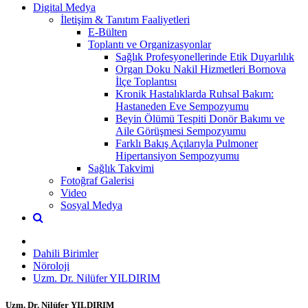
Digital Medya
İletişim & Tanıtım Faaliyetleri
E-Bülten
Toplantı ve Organizasyonlar
Sağlık Profesyonellerinde Etik Duyarlılık
Organ Doku Nakil Hizmetleri Bornova
İlçe Toplantısı
Kronik Hastalıklarda Ruhsal Bakım:
Hastaneden Eve Sempozyumu
Beyin Ölümü Tespiti Donör Bakımı ve
Aile Görüşmesi Sempozyumu
Farklı Bakış Açılarıyla Pulmoner
Hipertansiyon Sempozyumu
Sağlık Takvimi
Fotoğraf Galerisi
Video
Sosyal Medya
Dahili Birimler
Nöroloji
Uzm. Dr. Nilüfer YILDIRIM
Uzm. Dr. Nilüfer YILDIRIM