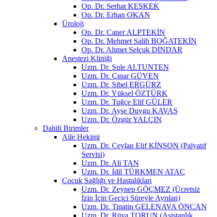
Op. Dr. Serhat KEŞKEK
Op. Dr. Erhan OKAN
Üroloji
Op. Dr. Caner ALPTEKİN
Op. Dr. Mehmet Salih BOĞATEKİN
Op. Dr. Ahmet Selçuk DİNDAR
Anestezi Kliniği
Uzm. Dr. Şule ALTUNTEN
Uzm. Dr. Çınar GÜVEN
Uzm. Dr. Sibel ERGÜRZ
Uzm. Dr. Yüksel ÖZTÜRK
Uzm. Dr. Tuğçe Elif GÜLER
Uzm. Dr. Ayşe Duygu KAVAS
Uzm. Dr. Özgür YALÇIN
Dahili Birimler
Aile Hekimi
Uzm. Dr. Ceylan Elif KİNSON (Palyatif
Servisi)
Uzm. Dr. Ali TAN
Uzm. Dr. İdil TÜRKMEN ATAÇ
Çocuk Sağlığı ve Hastalıkları
Uzm. Dr. Zeynep GÖÇMEZ (Ücretsiz
İzin İçin Geçici Süreyle Ayrılan)
Uzm. Dr. Tinatin GELENAVA ÖNCAN
Uzm. Dr. Rüya TORUN (Asistanlık