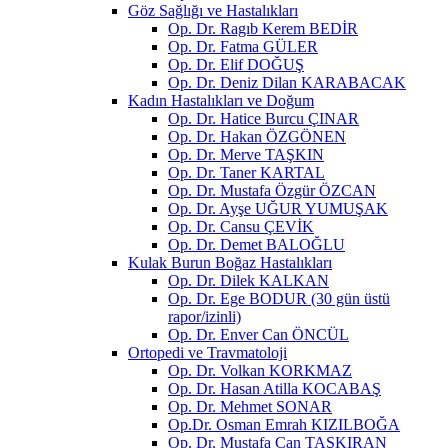
Göz Sağlığı ve Hastalıkları
Op. Dr. Ragıb Kerem BEDİR
Op. Dr. Fatma GÜLER
Op. Dr. Elif DOĞUŞ
Op. Dr. Deniz Dilan KARABACAK
Kadın Hastalıkları ve Doğum
Op. Dr. Hatice Burcu ÇINAR
Op. Dr. Hakan ÖZGÖNEN
Op. Dr. Merve TAŞKIN
Op. Dr. Taner KARTAL
Op. Dr. Mustafa Özgür ÖZCAN
Op. Dr. Ayşe UĞUR YUMUŞAK
Op. Dr. Cansu ÇEVİK
Op. Dr. Demet BALOĞLU
Kulak Burun Boğaz Hastalıkları
Op. Dr. Dilek KALKAN
Op. Dr. Ege BODUR (30 gün üstü
rapor/izinli)
Op. Dr. Enver Can ÖNCÜL
Ortopedi ve Travmatoloji
Op. Dr. Volkan KORKMAZ
Op. Dr. Hasan Atilla KOCABAŞ
Op. Dr. Mehmet SONAR
Op.Dr. Osman Emrah KIZILBOĞA
Op. Dr. Mustafa Can TAŞKIRAN