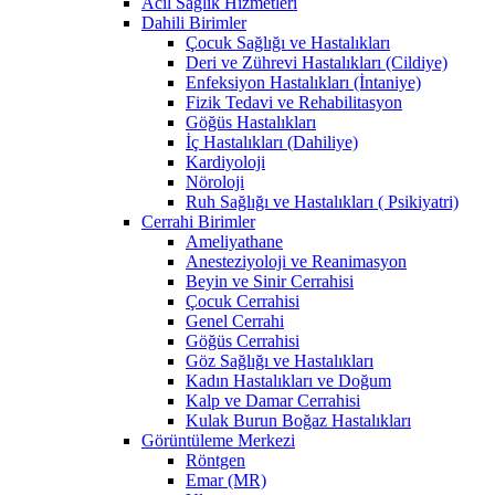
Acil Sağlık Hizmetleri
Dahili Birimler
Çocuk Sağlığı ve Hastalıkları
Deri ve Zührevi Hastalıkları (Cildiye)
Enfeksiyon Hastalıkları (İntaniye)
Fizik Tedavi ve Rehabilitasyon
Göğüs Hastalıkları
İç Hastalıkları (Dahiliye)
Kardiyoloji
Nöroloji
Ruh Sağlığı ve Hastalıkları ( Psikiyatri)
Cerrahi Birimler
Ameliyathane
Anesteziyoloji ve Reanimasyon
Beyin ve Sinir Cerrahisi
Çocuk Cerrahisi
Genel Cerrahi
Göğüs Cerrahisi
Göz Sağlığı ve Hastalıkları
Kadın Hastalıkları ve Doğum
Kalp ve Damar Cerrahisi
Kulak Burun Boğaz Hastalıkları
Görüntüleme Merkezi
Röntgen
Emar (MR)