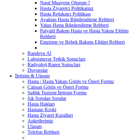
Nasıl Muayene Olurum ?
Hasta Ziyaretçi Politikamız
Hasta Refakatçi Politikası
Ayaktan Hasta Bilgilendirme Rehberi
Yatan Hasta Bilgilendirme Rehberi
Palyatif Bakım Hasta ve Hasta Yakını Eğitim
Rehberi
Emzirme ve Bebek Bakımı Eğitim Rehberi
Randevu Al
Laboratuvar Tetkik Sonuçları
Radyoloji Rapor Sonuçları
Duyurular
İletişim & Ulaşım
Hasta / Hasta Yakını Görüş ve Öneri Formu
Çalışan Görüş ve Öneri Formu
Sağlık Turizmi İletişim Formu
Sık Sorulan Sorular
Hasta Hakları
Hastane Kroki
Hasta Ziyaret Kuralları
Anketlerimiz
Ulaşım
Telefon Rehberi