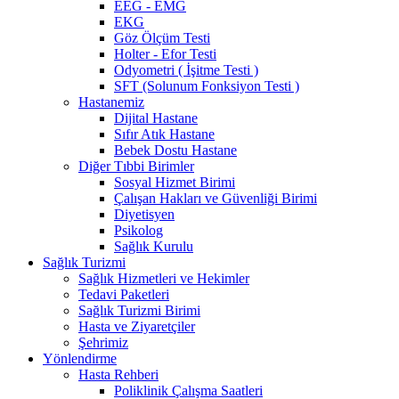
EEG - EMG
EKG
Göz Ölçüm Testi
Holter - Efor Testi
Odyometri ( İşitme Testi )
SFT (Solunum Fonksiyon Testi )
Hastanemiz
Dijital Hastane
Sıfır Atık Hastane
Bebek Dostu Hastane
Diğer Tıbbi Birimler
Sosyal Hizmet Birimi
Çalışan Hakları ve Güvenliği Birimi
Diyetisyen
Psikolog
Sağlık Kurulu
Sağlık Turizmi
Sağlık Hizmetleri ve Hekimler
Tedavi Paketleri
Sağlık Turizmi Birimi
Hasta ve Ziyaretçiler
Şehrimiz
Yönlendirme
Hasta Rehberi
Poliklinik Çalışma Saatleri