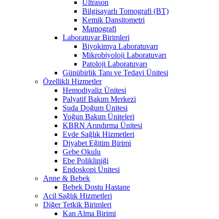
Ultrason
Bilgisayarlı Tomografi (BT)
Kemik Dansitometri
Mamografi
Laboratuvar Birimleri
Biyokimya Laboratuvarı
Mikrobiyoloji Laboratuvarı
Patoloji Laboratuvarı
Günübirlik Tanı ve Tedavi Ünitesi
Özellikli Hizmetler
Hemodiyaliz Ünitesi
Palyatif Bakım Merkezi
Suda Doğum Ünitesi
Yoğun Bakım Üniteleri
KBRN Arındırma Ünitesi
Evde Sağlık Hizmetleri
Diyabet Eğitim Birimi
Gebe Okulu
Ebe Polikliniği
Endoskopi Ünitesi
Anne & Bebek
Bebek Dostu Hastane
Acil Sağlık Hizmetleri
Diğer Tetkik Birimleri
Kan Alma Birimi