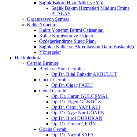
Sağlık Bakım Hizm.Müd. ve Yrd.
Sağlık Bakım Hizmetleri Müdürü Emine
ATALAY
Organizasyon Şeması
Kalite Yönetimi
Kalite Yönetim Birimi Çalışanları
Kalite Komisyon ve Ekipler
Özdeğerlendirme Süreç Planı
Sağlıkta Kalite ve Akreditasyon Daire Başkanlığı
Yönergeler
Hekimlerimiz
Cerrahi Birimler
Beyin ve Sinir Cerrahisi
Op.Dr. Bilal Bahadır AKBULUT
Çocuk Cerrahisi
Op.Dr. Olgaç FAZLI
Genel Cerrahi
Op. Dr. Harun GÜLCEMAL
Op. Dr. Figen GÜNDÜZ
Op.Dr. Cemil YAYLALI
Op. Dr. Ayşe Nur GÖNEN
Op.Dr. Birol DURUKAN
Op. Dr. Erman ÇETİN
Göğüs Cerrahi
Op. Dr. Nazmi SAFA