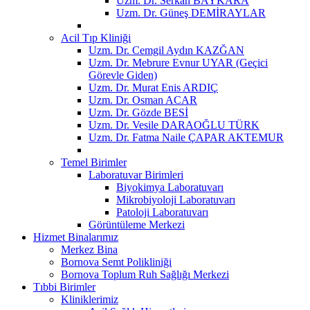
Uzm. Dr. Serkan BAYKARA
Uzm. Dr. Güneş DEMİRAYLAR
Acil Tıp Kliniği
Uzm. Dr. Cemgil Aydın KAZĞAN
Uzm. Dr. Mebrure Evnur UYAR (Geçici
Görevle Giden)
Uzm. Dr. Murat Enis ARDIÇ
Uzm. Dr. Osman ACAR
Uzm. Dr. Gözde BESİ
Uzm. Dr. Vesile DARAOĞLU TÜRK
Uzm. Dr. Fatma Naile ÇAPAR AKTEMUR
Temel Birimler
Laboratuvar Birimleri
Biyokimya Laboratuvarı
Mikrobiyoloji Laboratuvarı
Patoloji Laboratuvarı
Görüntüleme Merkezi
Hizmet Binalarımız
Merkez Bina
Bornova Semt Polikliniği
Bornova Toplum Ruh Sağlığı Merkezi
Tıbbi Birimler
Kliniklerimiz