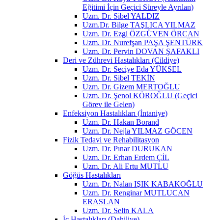
Eğitimi İçin Geçici Süreyle Ayrılan)
Uzm. Dr. Sibel YALDIZ
Uzm.Dr. Bilge TAŞLICA YILMAZ
Uzm. Dr. Ezgi ÖZGÜVEN ÖRCAN
Uzm. Dr. Nurefşan PAŞA ŞENTÜRK
Uzm. Dr. Pervin DOVAN ŞAFAKLI
Deri ve Zührevi Hastalıkları (Cildiye)
Uzm. Dr. Seciye Eda YÜKSEL
Uzm. Dr. Sibel TEKİN
Uzm. Dr. Gizem MERTOĞLU
Uzm. Dr. Şenol KÖROĞLU (Geçici
Görev ile Gelen)
Enfeksiyon Hastalıkları (İntaniye)
Uzm. Dr. Hakan Borand
Uzm. Dr. Nejla YILMAZ GÖCEN
Fizik Tedavi ve Rehabilitasyon
Uzm. Dr. Pınar DURUKAN
Uzm. Dr. Erhan Erdem ÇİL
Uzm. Dr. Ali Ertu MUTLU
Göğüs Hastalıkları
Uzm. Dr. Nalan IŞIK KABAKOĞLU
Uzm. Dr. Renginar MUTLUCAN
ERASLAN
Uzm. Dr. Selin KALA
İç Hastalıkları (Dahiliye)