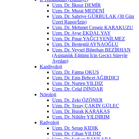
Uzm. Dr. İlknur DEMİR
Uzm. Dr. Murat MEDENİ
Uzm. Dr. Sabriye GÜRBULAK (30 Gün
Üzeri Rapor/İzin)
Uzm. Dr. Mehmet Cengiz KARAKUZU
Uzm. Dr. Ayşe EKDAL YAY
Uzm. Dr. Pınar YAĞCI YENİLMEZ
Uzm. Dr. Bestegül AYNAOĞLU
Uzm. Dr. Veysel Bilgehan BEZİRHAN
(Asistanlık Eğitimi İçin Geçici Süreyle
Ayrılan)
Kardiyoloji
Uzm. Dr. Fatma OKUŞ
Uzm. Dr. Enis Behçet AĞIRDICI
Uzm. Dr. Nurten YILDIZ
Uzm. Dr. Celal DİNDAR
Nöroloji
Uzm. Dr. Zeki ÖZÖNER
Uzm. Dr. Tezay ÇAKIN GÜLEÇ
Uzm. Dr. Burak KARAKAŞ
Uzm. Dr. Nilüfer YILDIRIM
Radyoloji
Uzm. Dr. Serap KIDIK
Uzm. Dr. Cihan YILDIZ