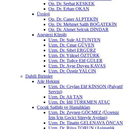
Op. Dr. Serhat KEŞKEK
Op. Dr. Erhan OKAN
Üroloji
Op. Dr. Caner ALPTEKİN
Op. Dr. Mehmet Salih BOĞATEKİN
Op. Dr. Ahmet Selçuk DİNDAR
Anestezi Kliniği
Uzm. Dr. Şule ALTUNTEN
Uzm. Dr. Çınar GÜVEN
Uzm. Dr. Sibel ERGÜRZ
Uzm. Dr. Yüksel ÖZTÜRK
Uzm. Dr. Tuğçe Elif GÜLER
Uzm. Dr. Ayşe Duygu KAVAS
Uzm. Dr. Özgür YALÇIN
Dahili Birimler
Aile Hekimi
Uzm. Dr. Ceylan Elif KİNSON (Palyatif
Servisi)
Uzm. Dr. Ali TAN
Uzm. Dr. İdil TÜRKMEN ATAÇ
Çocuk Sağlığı ve Hastalıkları
Uzm. Dr. Zeynep GÖÇMEZ (Ücretsiz
İzin İçin Geçici Süreyle Ayrılan)
Uzm. Dr. Tinatin GELENAVA ÖNCAN
Uzm. Dr. Rüya TORUN (Asistanlık