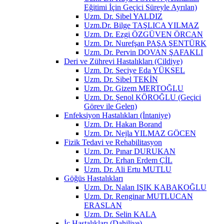
Eğitimi İçin Geçici Süreyle Ayrılan)
Uzm. Dr. Sibel YALDIZ
Uzm.Dr. Bilge TAŞLICA YILMAZ
Uzm. Dr. Ezgi ÖZGÜVEN ÖRCAN
Uzm. Dr. Nurefşan PAŞA ŞENTÜRK
Uzm. Dr. Pervin DOVAN ŞAFAKLI
Deri ve Zührevi Hastalıkları (Cildiye)
Uzm. Dr. Seciye Eda YÜKSEL
Uzm. Dr. Sibel TEKİN
Uzm. Dr. Gizem MERTOĞLU
Uzm. Dr. Şenol KÖROĞLU (Geçici
Görev ile Gelen)
Enfeksiyon Hastalıkları (İntaniye)
Uzm. Dr. Hakan Borand
Uzm. Dr. Nejla YILMAZ GÖCEN
Fizik Tedavi ve Rehabilitasyon
Uzm. Dr. Pınar DURUKAN
Uzm. Dr. Erhan Erdem ÇİL
Uzm. Dr. Ali Ertu MUTLU
Göğüs Hastalıkları
Uzm. Dr. Nalan IŞIK KABAKOĞLU
Uzm. Dr. Renginar MUTLUCAN
ERASLAN
Uzm. Dr. Selin KALA
İç Hastalıkları (Dahiliye)