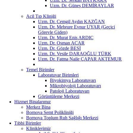
Uzm. Dr. Serkan BAYKARA
Uzm. Dr. Güneş DEMİRAYLAR
Acil Tıp Kliniği
Uzm. Dr. Cemgil Aydın KAZĞAN
Uzm. Dr. Mebrure Evnur UYAR (Geçici
Görevle Giden)
Uzm. Dr. Murat Enis ARDIÇ
Uzm. Dr. Osman ACAR
Uzm. Dr. Gözde BESİ
Uzm. Dr. Vesile DARAOĞLU TÜRK
Uzm. Dr. Fatma Naile ÇAPAR AKTEMUR
Temel Birimler
Laboratuvar Birimleri
Biyokimya Laboratuvarı
Mikrobiyoloji Laboratuvarı
Patoloji Laboratuvarı
Görüntüleme Merkezi
Hizmet Binalarımız
Merkez Bina
Bornova Semt Polikliniği
Bornova Toplum Ruh Sağlığı Merkezi
Tıbbi Birimler
Kliniklerimiz