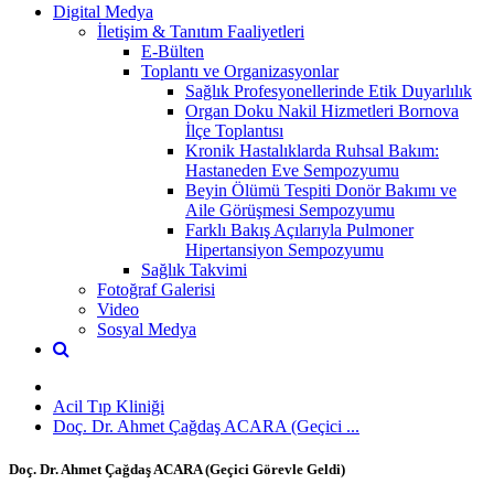
Digital Medya
İletişim & Tanıtım Faaliyetleri
E-Bülten
Toplantı ve Organizasyonlar
Sağlık Profesyonellerinde Etik Duyarlılık
Organ Doku Nakil Hizmetleri Bornova
İlçe Toplantısı
Kronik Hastalıklarda Ruhsal Bakım:
Hastaneden Eve Sempozyumu
Beyin Ölümü Tespiti Donör Bakımı ve
Aile Görüşmesi Sempozyumu
Farklı Bakış Açılarıyla Pulmoner
Hipertansiyon Sempozyumu
Sağlık Takvimi
Fotoğraf Galerisi
Video
Sosyal Medya
Acil Tıp Kliniği
Doç. Dr. Ahmet Çağdaş ACARA (Geçici ...
Doç. Dr. Ahmet Çağdaş ACARA (Geçici Görevle Geldi)