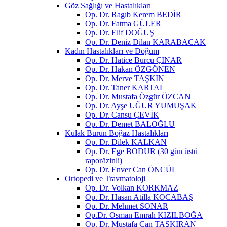
Göz Sağlığı ve Hastalıkları
Op. Dr. Ragıb Kerem BEDİR
Op. Dr. Fatma GÜLER
Op. Dr. Elif DOĞUŞ
Op. Dr. Deniz Dilan KARABACAK
Kadın Hastalıkları ve Doğum
Op. Dr. Hatice Burcu ÇINAR
Op. Dr. Hakan ÖZGÖNEN
Op. Dr. Merve TAŞKIN
Op. Dr. Taner KARTAL
Op. Dr. Mustafa Özgür ÖZCAN
Op. Dr. Ayşe UĞUR YUMUŞAK
Op. Dr. Cansu ÇEVİK
Op. Dr. Demet BALOĞLU
Kulak Burun Boğaz Hastalıkları
Op. Dr. Dilek KALKAN
Op. Dr. Ege BODUR (30 gün üstü
rapor/izinli)
Op. Dr. Enver Can ÖNCÜL
Ortopedi ve Travmatoloji
Op. Dr. Volkan KORKMAZ
Op. Dr. Hasan Atilla KOCABAŞ
Op. Dr. Mehmet SONAR
Op.Dr. Osman Emrah KIZILBOĞA
Op. Dr. Mustafa Can TAŞKIRAN