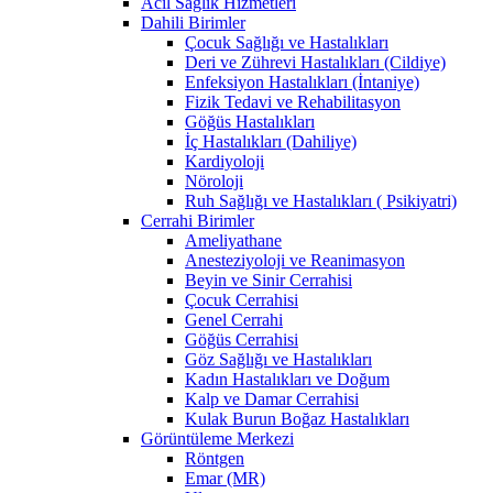
Acil Sağlık Hizmetleri
Dahili Birimler
Çocuk Sağlığı ve Hastalıkları
Deri ve Zührevi Hastalıkları (Cildiye)
Enfeksiyon Hastalıkları (İntaniye)
Fizik Tedavi ve Rehabilitasyon
Göğüs Hastalıkları
İç Hastalıkları (Dahiliye)
Kardiyoloji
Nöroloji
Ruh Sağlığı ve Hastalıkları ( Psikiyatri)
Cerrahi Birimler
Ameliyathane
Anesteziyoloji ve Reanimasyon
Beyin ve Sinir Cerrahisi
Çocuk Cerrahisi
Genel Cerrahi
Göğüs Cerrahisi
Göz Sağlığı ve Hastalıkları
Kadın Hastalıkları ve Doğum
Kalp ve Damar Cerrahisi
Kulak Burun Boğaz Hastalıkları
Görüntüleme Merkezi
Röntgen
Emar (MR)