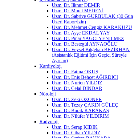
Uzm. Dr. İlknur DEMİR
Uzm. Dr. Murat MEDENİ
Uzm. Dr. Sabriye GÜRBULAK (30 Gün
Üzeri Rapor/İzin)
Uzm. Dr. Mehmet Cengiz KARAKUZU
Uzm. Dr. Ayşe EKDAL YAY
Uzm. Dr. Pınar YAĞCI YENİLMEZ
Uzm. Dr. Bestegül AYNAOĞLU
Uzm. Dr. Veysel Bilgehan BEZİRHAN
(Asistanlık Eğitimi İçin Geçici Süreyle
Ayrılan)
Kardiyoloji
Uzm. Dr. Fatma OKUŞ
Uzm. Dr. Enis Behçet AĞIRDICI
Uzm. Dr. Nurten YILDIZ
Uzm. Dr. Celal DİNDAR
Nöroloji
Uzm. Dr. Zeki ÖZÖNER
Uzm. Dr. Tezay ÇAKIN GÜLEÇ
Uzm. Dr. Burak KARAKAŞ
Uzm. Dr. Nilüfer YILDIRIM
Radyoloji
Uzm. Dr. Serap KIDIK
Uzm. Dr. Cihan YILDIZ