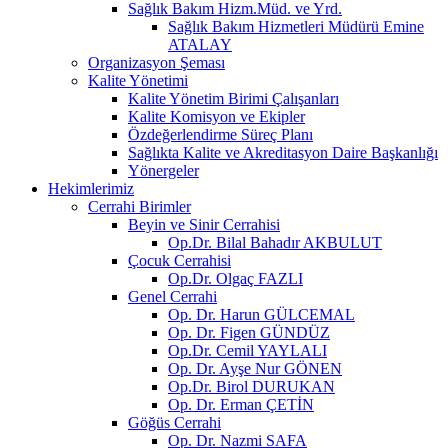
Sağlık Bakım Hizm.Müd. ve Yrd.
Sağlık Bakım Hizmetleri Müdürü Emine
ATALAY
Organizasyon Şeması
Kalite Yönetimi
Kalite Yönetim Birimi Çalışanları
Kalite Komisyon ve Ekipler
Özdeğerlendirme Süreç Planı
Sağlıkta Kalite ve Akreditasyon Daire Başkanlığı
Yönergeler
Hekimlerimiz
Cerrahi Birimler
Beyin ve Sinir Cerrahisi
Op.Dr. Bilal Bahadır AKBULUT
Çocuk Cerrahisi
Op.Dr. Olgaç FAZLI
Genel Cerrahi
Op. Dr. Harun GÜLCEMAL
Op. Dr. Figen GÜNDÜZ
Op.Dr. Cemil YAYLALI
Op. Dr. Ayşe Nur GÖNEN
Op.Dr. Birol DURUKAN
Op. Dr. Erman ÇETİN
Göğüs Cerrahi
Op. Dr. Nazmi SAFA