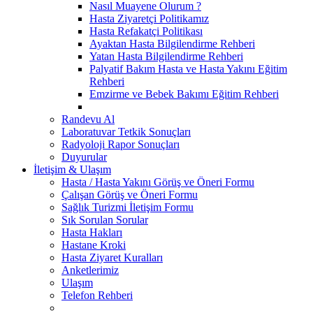
Nasıl Muayene Olurum ?
Hasta Ziyaretçi Politikamız
Hasta Refakatçi Politikası
Ayaktan Hasta Bilgilendirme Rehberi
Yatan Hasta Bilgilendirme Rehberi
Palyatif Bakım Hasta ve Hasta Yakını Eğitim
Rehberi
Emzirme ve Bebek Bakımı Eğitim Rehberi
Randevu Al
Laboratuvar Tetkik Sonuçları
Radyoloji Rapor Sonuçları
Duyurular
İletişim & Ulaşım
Hasta / Hasta Yakını Görüş ve Öneri Formu
Çalışan Görüş ve Öneri Formu
Sağlık Turizmi İletişim Formu
Sık Sorulan Sorular
Hasta Hakları
Hastane Kroki
Hasta Ziyaret Kuralları
Anketlerimiz
Ulaşım
Telefon Rehberi