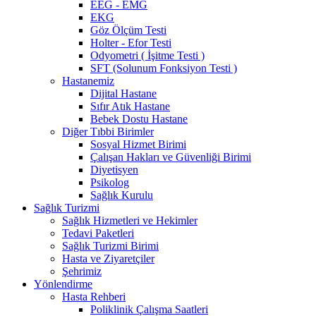
EEG - EMG
EKG
Göz Ölçüm Testi
Holter - Efor Testi
Odyometri ( İşitme Testi )
SFT (Solunum Fonksiyon Testi )
Hastanemiz
Dijital Hastane
Sıfır Atık Hastane
Bebek Dostu Hastane
Diğer Tıbbi Birimler
Sosyal Hizmet Birimi
Çalışan Hakları ve Güvenliği Birimi
Diyetisyen
Psikolog
Sağlık Kurulu
Sağlık Turizmi
Sağlık Hizmetleri ve Hekimler
Tedavi Paketleri
Sağlık Turizmi Birimi
Hasta ve Ziyaretçiler
Şehrimiz
Yönlendirme
Hasta Rehberi
Poliklinik Çalışma Saatleri