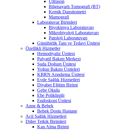
Ultrason
Bilgisayarlı Tomografi (BT)
Kemik Dansitometri
Mamografi
Laboratuvar Birimleri
Biyokimya Laboratuvarı
Mikrobiyoloji Laboratuvarı
Patoloji Laboratuvarı
Günübirlik Tanı ve Tedavi Ünitesi
Özellikli Hizmetler
Hemodiyaliz Ünitesi
Palyatif Bakım Merkezi
Suda Doğum Ünitesi
Yoğun Bakım Üniteleri
KBRN Arındırma Ünitesi
Evde Sağlık Hizmetleri
Diyabet Eğitim Birimi
Gebe Okulu
Ebe Polikliniği
Endoskopi Ünitesi
Anne & Bebek
Bebek Dostu Hastane
Acil Sağlık Hizmetleri
Diğer Tetkik Birimleri
Kan Alma Birimi