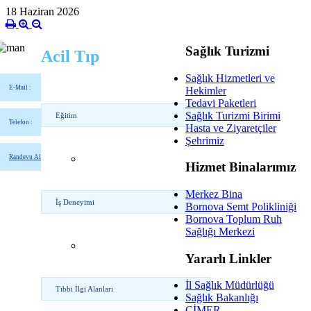
18 Haziran 2026
Sağlık Turizmi
Acil Tıp
Sağlık Hizmetleri ve
E-Mail :
Hekimler
Tedavi Paketleri
Sağlık Turizmi Birimi
Eğitim
Telefon :
Hasta ve Ziyaretçiler
Şehrimiz
Randevu Al
Hizmet Binalarımız
Merkez Bina
İş Deneyimi
Bornova Semt Polikliniği
Bornova Toplum Ruh
Sağlığı Merkezi
Yararlı Linkler
İl Sağlık Müdürlüğü
Tıbbi İlgi Alanları
Sağlık Bakanlığı
CİMER